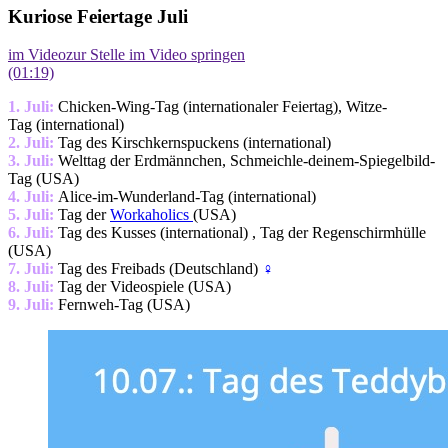
Kuriose Feiertage Juli
im Video
zur Stelle im Video springen
(01:19)
1. Juli:
Chicken-Wing-Tag (internationaler Feiertag), Witze-
Tag (international)
2. Juli:
Tag des Kirschkernspuckens (international)
3. Juli:
Welttag der Erdmännchen, Schmeichle-deinem-Spiegelbild-
Tag (USA)
4. Juli:
Alice-im-Wunderland-Tag (international)
5. Juli:
Tag der
Workaholics
(USA)
6. Juli:
Tag des Kusses (international) , Tag der Regenschirmhülle
(USA)
7. Juli:
Tag des Freibads (Deutschland)
‍♀️
8. Juli:
Tag der Videospiele (USA)
9.
Juli:
Fernweh-Tag (USA)