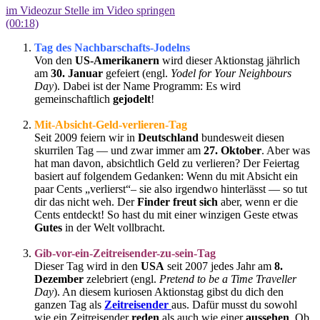
im Video
zur Stelle im Video springen
(00:18)
Tag des Nachbarschafts-Jodelns
Von den
US-Amerikanern
wird dieser Aktionstag jährlich
am
30. Januar
gefeiert (engl.
Yodel for Your Neighbours
Day
). Dabei ist der Name Programm: Es wird
gemeinschaftlich
gejodelt
!
Mit-Absicht-Geld-verlieren-Tag
Seit 2009 feiern wir in
Deutschland
bundesweit diesen
skurrilen Tag — und zwar immer am
27. Oktober
. Aber was
hat man davon, absichtlich Geld zu verlieren? Der Feiertag
basiert auf folgendem Gedanken: Wenn du mit Absicht ein
paar Cents „verlierst“– sie also irgendwo hinterlässt — so tut
dir das nicht weh. Der
Finder
freut sich
aber, wenn er die
Cents entdeckt! So hast du mit einer winzigen Geste etwas
Gutes
in der Welt vollbracht.
Gib-vor-ein-Zeitreisender-zu-sein-Tag
Dieser Tag wird in den
USA
seit 2007 jedes Jahr am
8.
Dezember
zelebriert (engl.
Pretend to be a Time Traveller
Day
). An diesem kuriosen Aktionstag gibst du dich den
ganzen Tag als
Zeitreisender
aus. Dafür musst du sowohl
wie ein Zeitreisender
reden
als auch wie einer
aussehen
. Ob