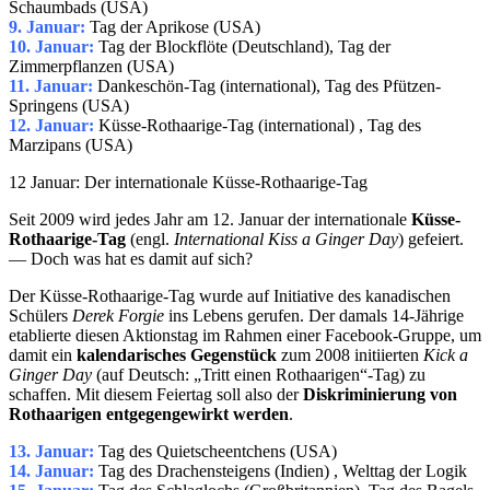
Schaumbads (USA)
9. Januar:
Tag der Aprikose (USA)
10. Januar:
Tag der Blockflöte (Deutschland), Tag der
Zimmerpflanzen (USA)
11. Januar:
Dankeschön-Tag (international), Tag des Pfützen-
Springens (USA)
12. Januar:
Küsse-Rothaarige-Tag (international) , Tag des
Marzipans (USA)
12 Januar: Der internationale Küsse-Rothaarige-Tag
Seit 2009 wird jedes Jahr am 12. Januar der internationale
Küsse-
Rothaarige-Tag
(engl.
International Kiss a Ginger Day
) gefeiert.
— Doch was hat es damit auf sich?
Der Küsse-Rothaarige-Tag wurde auf Initiative des kanadischen
Schülers
Derek Forgie
ins Lebens gerufen. Der damals 14-Jährige
etablierte diesen Aktionstag im Rahmen einer Facebook-Gruppe, um
damit ein
kalendarisches Gegenstück
zum 2008 initiierten
Kick a
Ginger Day
(auf Deutsch: „Tritt einen Rothaarigen“-Tag) zu
schaffen. Mit diesem Feiertag soll also der
Diskriminierung von
Rothaarigen entgegengewirkt
werden
.
13. Januar:
Tag des Quietscheentchens (USA)
14. Januar:
Tag des Drachensteigens (Indien) , Welttag der Logik