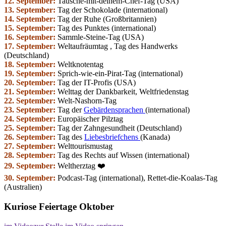
12. September:
Tausche-mit-deinem-Chef-Tag (USA)
13. September:
Tag der Schokolade (international)
14. September:
Tag der Ruhe (Großbritannien)
15. September:
Tag des Punktes (international)
16. September:
Sammle-Steine-Tag (USA)
17. September:
Weltaufräumtag , Tag des Handwerks
(Deutschland)
18. September:
Weltknotentag
19. September:
Sprich-wie-ein-Pirat-Tag (international)
20. September:
Tag der IT-Profis (USA)
21. September:
Welttag der Dankbarkeit, Weltfriedenstag
22. September:
Welt-Nashorn-Tag
23. September:
Tag der
Gebärdensprachen
(international)
24. September:
Europäischer Pilztag
25. September:
Tag der Zahngesundheit (Deutschland)
26. September:
Tag des
Liebesbriefchens
(Kanada)
27. September:
Welttourismustag
28. September:
Tag des Rechts auf Wissen (international)
29. September:
Weltherztag ❤️
30. September:
Podcast-Tag (international), Rettet-die-Koalas-Tag
(Australien)
Kuriose Feiertage Oktober