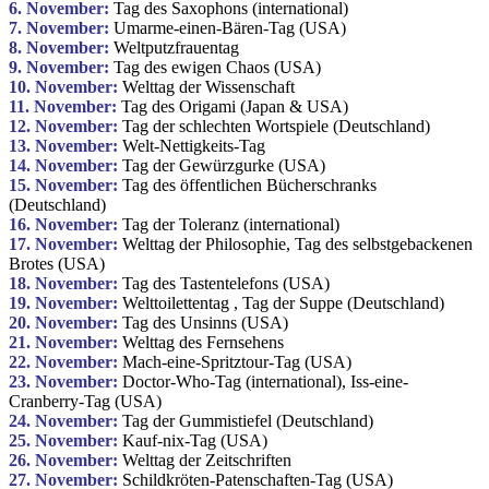
6. November:
Tag des Saxophons (international)
7. November:
Umarme-einen-Bären-Tag (USA)
8. November:
Weltputzfrauentag
9. November:
Tag des ewigen Chaos (USA)
10. November:
Welttag der Wissenschaft
11. November:
Tag des Origami (Japan & USA)
12. November:
Tag der schlechten Wortspiele (Deutschland)
13. November:
Welt-Nettigkeits-Tag
14. November:
Tag der Gewürzgurke (USA)
15. November:
Tag des öffentlichen Bücherschranks
(Deutschland)
16. November:
Tag der Toleranz (international)
17. November:
Welttag der Philosophie, Tag des selbstgebackenen
Brotes (USA)
18. November:
Tag des Tastentelefons (USA)
19. November:
Welttoilettentag
, Tag der Suppe (Deutschland)
20. November:
Tag des Unsinns (USA)
21. November:
Welttag des Fernsehens
22. November:
Mach-eine-Spritztour-Tag (USA)
23. November:
Doctor-Who-Tag (international), Iss-eine-
Cranberry-Tag (USA)
24. November:
Tag der Gummistiefel (Deutschland)
25. November:
Kauf-nix-Tag (USA)
26. November:
Welttag der Zeitschriften
27. November:
Schildkröten-Patenschaften-Tag (USA)