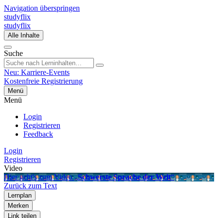
Navigation überspringen
studyflix
studyflix
Alle Inhalte
Suche
Neu: Karriere-Events
Kostenfreie Registrierung
Menü
Menü
Login
Registrieren
Feedback
Login
Registrieren
Video
Hier geht's zum Video „
Schwerste Sprache der Welt
“
Zurück zum Text
Lernplan
Merken
Link teilen