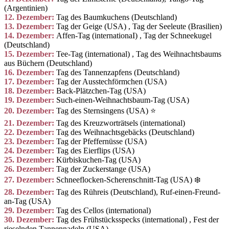
(Argentinien)
12. Dezember:
Tag des Baumkuchens (Deutschland)
13. Dezember:
Tag der Geige (USA) , Tag der Seeleute (Brasilien)
14. Dezember:
Affen-Tag (internationaI)
, Tag der Schneekugel
(Deutschland)
15. Dezember:
Tee-Tag (international)
, Tag des Weihnachtsbaums
aus Büchern (Deutschland)
16. Dezember:
Tag des Tannenzapfens (Deutschland)
17. Dezember:
Tag der Ausstechförmchen (USA)
18. Dezember:
Back-Plätzchen-Tag (USA)
19. Dezember:
Such-einen-Weihnachtsbaum-Tag (USA)
20. Dezember:
Tag des Sternsingens (USA) ⭐️
21. Dezember:
Tag des Kreuzworträtsels (international)
22. Dezember:
Tag des Weihnachtsgebäcks (Deutschland)
23. Dezember:
Tag der Pfeffernüsse (USA)
24. Dezember:
Tag des Eierflips (USA)
25. Dezember:
Kürbiskuchen-Tag (USA)
26. Dezember:
Tag der Zuckerstange (USA)
27. Dezember:
Schneeflocken-Scherenschnitt-Tag (USA) ❄️
28. Dezember:
Tag des Rühreis (Deutschland), Ruf-einen-Freund-
an-Tag (USA)
29. Dezember:
Tag des Cellos (international)
30. Dezember:
Tag des Frühstücksspecks (international)
, Fest der
rieselnden Tannennadeln (USA)