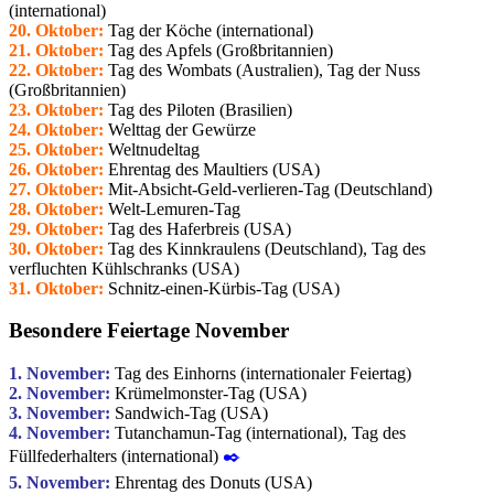
(international)
20. Oktober:
Tag der Köche (international)
21. Oktober:
Tag des Apfels (Großbritannien)
22. Oktober:
Tag des Wombats (Australien), Tag der Nuss
(Großbritannien)
23. Oktober:
Tag des Piloten (Brasilien)
24. Oktober:
Welttag der Gewürze
25. Oktober:
Weltnudeltag
26. Oktober:
Ehrentag des Maultiers (USA)
27. Oktober:
Mit-Absicht-Geld-verlieren-Tag (Deutschland)
28. Oktober:
Welt-Lemuren-Tag
29. Oktober:
Tag des Haferbreis (USA)
30. Oktober:
Tag des Kinnkraulens (Deutschland), Tag des
verfluchten Kühlschranks (USA)
31. Oktober:
Schnitz-einen-Kürbis-Tag (USA)
Besondere Feiertage November
1. November:
Tag des Einhorns (internationaler Feiertag)
2. November:
Krümelmonster-Tag (USA)
3. November:
Sandwich-Tag (USA)
4. November:
Tutanchamun-Tag (international), Tag des
Füllfederhalters (international)
✒️
5. November:
Ehrentag des Donuts (USA)