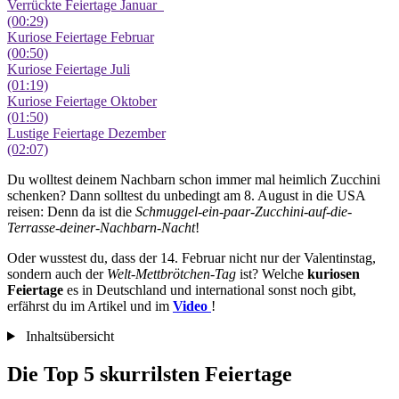
Verrückte Feiertage Januar
(00:29)
Kuriose Feiertage Februar
(00:50)
Kuriose Feiertage Juli
(01:19)
Kuriose Feiertage Oktober
(01:50)
Lustige Feiertage Dezember
(02:07)
Du wolltest deinem Nachbarn schon immer mal heimlich Zucchini
schenken? Dann solltest du unbedingt am 8. August in die USA
reisen: Denn da ist die
Schmuggel-ein-paar-Zucchini-auf-die-
Terrasse-deiner-Nachbarn-Nacht
!
Oder wusstest du, dass der 14. Februar nicht nur der Valentinstag,
sondern auch der
Welt-Mettbrötchen-Tag
ist? Welche
kuriosen
Feiertage
es in Deutschland und international sonst noch gibt,
erfährst du im Artikel und im
Video
!
Inhaltsübersicht
Die Top 5 skurrilsten Feiertage