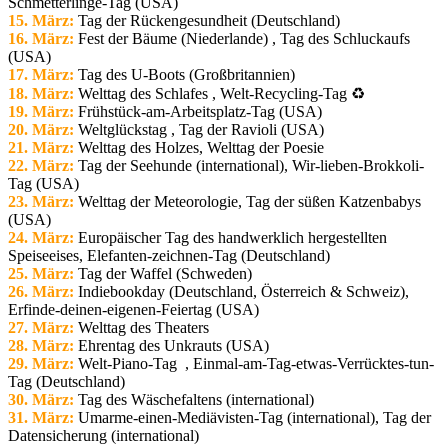
Schmetterlinge-Tag (USA)
15. März:
Tag der Rückengesundheit (Deutschland)
16. März:
Fest der Bäume (Niederlande) , Tag des Schluckaufs
(USA)
17. März:
Tag des U-Boots (Großbritannien)
18. März:
Welttag des Schlafes
, Welt-Recycling-Tag ♻️
19. März:
Frühstück-am-Arbeitsplatz-Tag (USA)
20. März:
Weltglückstag , Tag der Ravioli (USA)
21. März:
Welttag des Holzes, Welttag der Poesie
22. März:
Tag der Seehunde (international), Wir-lieben-Brokkoli-
Tag (USA)
23. März:
Welttag der Meteorologie, Tag der süßen Katzenbabys
(USA)
24. März:
Europäischer Tag des handwerklich hergestellten
Speiseeises, Elefanten-zeichnen-Tag (Deutschland)
25. März:
Tag der Waffel (Schweden)
26. März:
Indiebookday (Deutschland, Österreich & Schweiz),
Erfinde-deinen-eigenen-Feiertag (USA)
27. März:
Welttag des Theaters
28. März:
Ehrentag des Unkrauts (USA)
29. März:
Welt-Piano-Tag
, Einmal-am-Tag-etwas-Verrücktes-tun-
Tag (Deutschland)
30. März:
Tag des Wäschefaltens (international)
31. März:
Umarme-einen-Mediävisten-Tag (international), Tag der
Datensicherung (international)