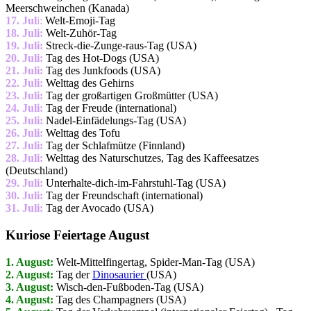
Meerschweinchen (Kanada)
17. Jul
i:
Welt-Emoji-Tag
18. Juli:
Welt-Zuhör-Tag
19. Juli:
Streck-die-Zunge-raus-Tag (USA)
20. Juli:
Tag des Hot-Dogs (USA)
21. Juli:
Tag des Junkfoods (USA)
22. Juli:
Welttag des Gehirns
23. Juli:
Tag der großartigen Großmütter (USA)
24. Juli:
Tag der Freude (international)
25. Juli:
Nadel-Einfädelungs-Tag (USA)
26. Juli:
Welttag des Tofu
27. Juli:
Tag der Schlafmütze (Finnland)
28. Juli:
Welttag des Naturschutzes, Tag des Kaffeesatzes
(Deutschland)
29. Juli:
Unterhalte-dich-im-Fahrstuhl-Tag (USA)
30. Juli:
Tag der Freundschaft (international)
31. Juli:
Tag der Avocado (USA)
Kuriose Feiertage August
1. August:
Welt-Mittelfingertag, Spider-Man-Tag (USA)
2. August:
Tag der
Dinosaurier
(USA)
3. August:
Wisch-den-Fußboden-Tag (USA)
4. August:
Tag des Champagners (USA)