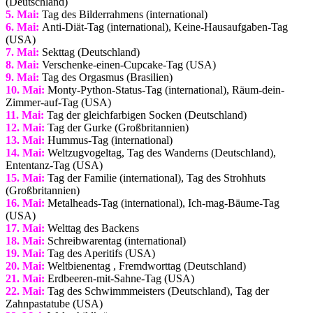
(Deutschland)
5. Mai:
Tag des Bilderrahmens (international)
6. Mai:
Anti-Diät-Tag (international), Keine-Hausaufgaben-Tag
(USA)
7. Mai:
Sekttag (Deutschland)
8. Mai:
Verschenke-einen-Cupcake-Tag (USA)
9. Mai:
Tag des Orgasmus (Brasilien)
10. Mai:
Monty-Python-Status-Tag (international), Räum-dein-
Zimmer-auf-Tag (USA)
11. Mai:
Tag der gleichfarbigen Socken (Deutschland)
12. Mai:
Tag der Gurke (Großbritannien)
13. Mai:
Hummus-Tag (international)
14. Mai:
Weltzugvogeltag, Tag des Wanderns (Deutschland),
Ententanz-Tag (USA)
15. Mai:
Tag der Familie (international), Tag des Strohhuts
(Großbritannien)
16. Mai:
Metalheads-Tag (international), Ich-mag-Bäume-Tag
(USA)
17. Mai:
Welttag des Backens
18. Mai:
Schreibwarentag (international)
19. Mai:
Tag des Aperitifs (USA)
20. Mai:
Weltbienentag
, Fremdworttag (Deutschland)
21. Mai:
Erdbeeren-mit-Sahne-Tag (USA)
22. Mai:
Tag des Schwimmmeisters (Deutschland), Tag der
Zahnpastatube (USA)