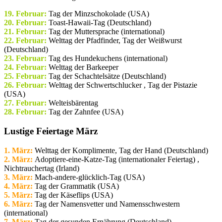
19. Februar:
Tag der Minzschokolade (USA)
20. Februar:
Toast-Hawaii-Tag (Deutschland)
21. Februar:
Tag der Muttersprache (international)
22. Februar:
Welttag der Pfadfinder, Tag der Weißwurst
(Deutschland)
23. Februar:
Tag des Hundekuchens (international)
24. Februar:
Welttag der Barkeeper
25. Februar:
Tag der Schachtelsätze (Deutschland)
26. Februar:
Welttag der Schwertschlucker , Tag der Pistazie
(USA)
27. Februar:
Welteisbärentag
28. Februar:
Tag der Zahnfee (USA)
Lustige Feiertage März
1. März:
Welttag der Komplimente, Tag der Hand (Deutschland)
2. März:
Adoptiere-eine-Katze-Tag (internationaler Feiertag) ,
Nichtrauchertag (Irland)
3. März:
Mach-andere-glücklich-Tag (USA)
4. März:
Tag der Grammatik (USA)
5. März:
Tag der Käseflips (USA)
6. März:
Tag der Namensvetter und Namensschwestern
(international)
7. März:
Tag der gesunden Ernährung (Deutschland)