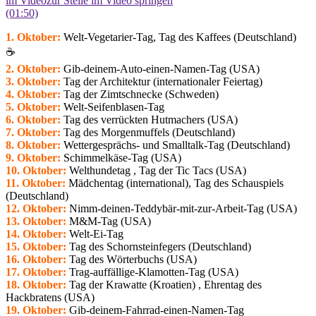
im Video
zur Stelle im Video springen
(01:50)
1. Oktober:
Welt-Vegetarier-Tag, Tag des Kaffees (Deutschland)
☕️
2. Oktober:
Gib-deinem-Auto-einen-Namen-Tag (USA)
3. Oktober:
Tag der Architektur (internationaler Feiertag)
4. Oktober:
Tag der Zimtschnecke (Schweden)
5. Oktober:
Welt-Seifenblasen-Tag
6. Oktober:
Tag des verrückten Hutmachers (USA)
7. Oktober:
Tag des Morgenmuffels (Deutschland)
8. Oktober:
Wettergesprächs- und Smalltalk-Tag (Deutschland)
9. Oktober:
Schimmelkäse-Tag (USA)
10. Oktober:
Welthundetag , Tag der Tic Tacs (USA)
11. Oktober:
Mädchentag (international), Tag des Schauspiels
(Deutschland)
12. Oktober:
Nimm-deinen-Teddybär-mit-zur-Arbeit-Tag (USA)
13. Oktober:
M&M-Tag (USA)
14. Oktober:
Welt-Ei-Tag
15. Oktober:
Tag des Schornsteinfegers (Deutschland)
16. Oktober:
Tag des Wörterbuchs (USA)
17. Oktober:
Trag-auffällige-Klamotten-Tag (USA)
18. Oktober:
Tag der Krawatte (Kroatien)
, Ehrentag des
Hackbratens (USA)
19. Oktober:
Gib-deinem-Fahrrad-einen-Namen-Tag