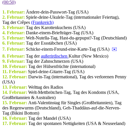
(00:50)
1. Februar:
Ändere-dein-Passwort-Tag (USA)
2. Februar:
Spiele-deine-Ukulele-Tag (internationaler Feiertag),
Tag der Crêpes
(Frankreich)
3. Februar:
Tag des Karottenkuchens (USA)
4. Februar:
Danke-einem-Briefträger-Tag (USA)
5. Februar:
Welt-Nutella-Tag, Hast-du-gepupst?-Tag (Deutschland)
6. Februar:
Tag der Essstäbchen (USA)
7. Februar:
Schicke-einem-Freund-eine-Karte-Tag (USA)
✉️
8. Februar:
Tag der
außerirdischen
Kultur (New Mexico)
9. Februar:
Tag der Zahnschmerzen (USA)
10. Februar:
Tag der Hülsenfrüchte (international)
11. Februar:
Spiel-deine-Gitarre-Tag (USA)
12. Februar:
Darwin-Tag (international), Tag des verlorenen Penny
(USA)
13. Februar:
Welttag des Radios
14. Februar:
Welt-Mettbrötchen-Tag, Tag des Kondoms (USA,
Großbritannien & Australien)
15. Februar:
Anti-Valentinstag für Singles (Großbritannien), Tag
des Regenwurms (Deutschland), Geh-Thaddäus-auf-die-Nerven-
Tag (Bikini Bottom)
16. Februar:
Tag der Mandel (USA)
17. Februar:
Tag der spontanen Nettigkeiten (USA & Neuseeland)