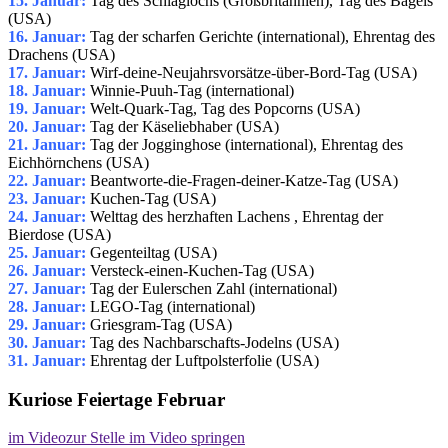
15. Januar:
Tag des Schlaglochs (Großbritannien), Tag des Bagels
(USA)
16. Januar:
Tag der scharfen Gerichte (international), Ehrentag des
Drachens (USA)
17. Januar:
Wirf-deine-Neujahrsvorsätze-über-Bord-Tag (USA)
18. Januar:
Winnie-Puuh-Tag (international)
19. Januar:
Welt-Quark-Tag, Tag des Popcorns (USA)
20. Januar:
Tag der Käseliebhaber (USA)
21. Januar:
Tag der Jogginghose (international), Ehrentag des
Eichhörnchens (USA)
22. Januar:
Beantworte-die-Fragen-deiner-Katze-Tag (USA)
23. Januar:
Kuchen-Tag (USA)
24. Januar:
Welttag des herzhaften Lachens , Ehrentag der
Bierdose (USA)
25. Januar:
Gegenteiltag (USA)
26. Januar:
Versteck-einen-Kuchen-Tag (USA)
27. Januar:
Tag der Eulerschen Zahl (international)
28. Januar:
LEGO-Tag (international)
29. Januar:
Griesgram-Tag (USA)
30. Januar:
Tag des Nachbarschafts-Jodelns (USA)
31. Januar:
Ehrentag der Luftpolsterfolie (USA)
Kuriose Feiertage Februar
im Video
zur Stelle im Video springen