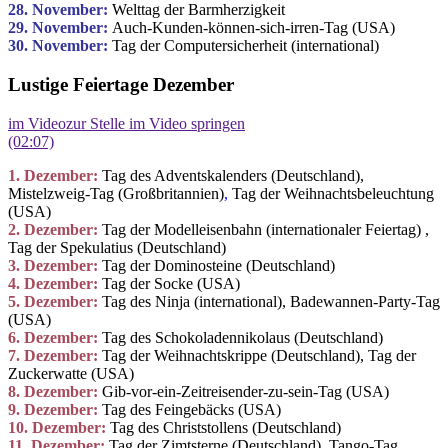
28. November:
Welttag der Barmherzigkeit
29. November:
Auch-Kunden-können-sich-irren-Tag (USA)
30. November:
Tag der Computersicherheit (international)
Lustige Feiertage Dezember
im Video
zur Stelle im Video springen
(02:07)
1. Dezember:
Tag des Adventskalenders (Deutschland),
Mistelzweig-Tag (Großbritannien)
,
Tag der Weihnachtsbeleuchtung
(USA)
2. Dezember:
Tag der Modelleisenbahn
(internationaler Feiertag) ,
Tag der Spekulatius (Deutschland)
3. Dezember:
Tag der Dominosteine (Deutschland)
4. Dezember:
Tag der Socke (USA)
5. Dezember:
Tag des Ninja (international), Badewannen-Party-Tag
(USA)
6. Dezember:
Tag des Schokoladennikolaus (Deutschland)
7. Dezember:
Tag der Weihnachtskrippe (Deutschland), Tag der
Zuckerwatte (USA)
8. Dezember:
Gib-vor-ein-Zeitreisender-zu-sein-Tag (USA)
9. Dezember:
Tag des Feingebäcks (USA)
10. Dezember:
Tag des Christstollens (Deutschland)
11. Dezember:
Tag der Zimtsterne (Deutschland), Tango-Tag