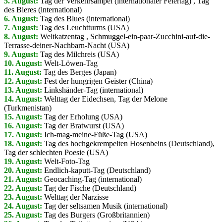
5. August:
Tag der Verkehrsampel (internationaler Feiertag) , Tag
des Bieres (international)
6. August:
Tag des Blues (international)
7. August:
Tag des Leuchtturms (USA)
8. August:
Weltkatzentag
, Schmuggel-ein-paar-Zucchini-auf-die-
Terrasse-deiner-Nachbarn-Nacht (USA)
9. August:
Tag des Milchreis (USA)
10. August:
Welt-Löwen-Tag
11. August:
Tag des Berges (Japan)
12. August:
Fest der hungrigen Geister (China)
13. August:
Linkshänder-Tag (international)
14. August:
Welttag der Eidechsen, Tag der Melone
(Turkmenistan)
15. August:
Tag der Erholung (USA)
16. August:
Tag der Bratwurst (USA)
17. August:
Ich-mag-meine-Füße-Tag (USA)
18. August:
Tag des hochgekrempelten Hosenbeins (Deutschland),
Tag der schlechten Poesie (USA)
19. August:
Welt-Foto-Tag
20. August:
Endlich-kaputt-Tag (Deutschland)
21. August:
Geocaching-Tag (international)
22. August:
Tag der Fische (Deutschland)
23. August:
Welttag der Narzisse
24. August:
Tag der seltsamen Musik (international)
25. August:
Tag des Burgers (Großbritannien)