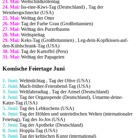
23. Mai:
Weltschildkrötentag
24. Mai:
Iss-eine-Kiwi-Tag (Deutschland) , Tag der
Weinbergschnecke (USA)
25. Mai:
Welttag der Otter
26. Mai:
Tag der Farbe Grau (Großbritannien)
27. Mai:
Welttag des Purzelbaums
28. Mai:
Weltspieltag
29. Mai:
Keks-Tag (Großbritannien) , Leg-dein-Kopfkissen-auf-
den-Kühlschrank-Tag (USA)
30. Mai:
Tag der Kartoffel (Peru)
31. Mai:
Welttag der Papageien
Komische Feiertage Juni
1. Juni:
Weltmilchtag
, Tag der Olive (USA)
2. Juni:
Mach-früher-Feierabend-Tag (USA)
3. Juni:
Weltfahrradtag
, Tag der Amsel (Deutschland)
4. Juni:
Tag der Organspende (Deutschland), Umarme-deine-
Katze-Tag (USA)
5. Juni:
Tag des Lebkuchens (USA)
6. Juni:
Tag der Höhlen und unterirdischen Welten (internationaler
Feiertag), Tag des Jo-Jos (USA)
7. Juni:
Tag der Apotheke (Deutschland)
8. Juni:
Hoppla-Tag (USA)
9. Juni:
Tag der keltischen Kunst (international)