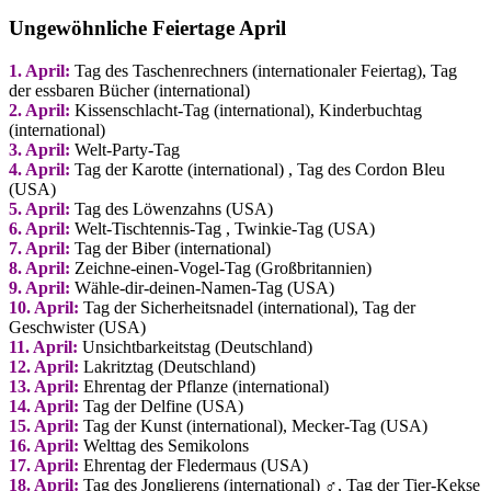
Ungewöhnliche Feiertage April
1. April:
Tag des Taschenrechners (internationaler Feiertag), Tag
der essbaren Bücher (international)
2. April:
Kissenschlacht-Tag (international), Kinderbuchtag
(international)
3. April:
Welt-Party-Tag
4. April:
Tag der Karotte (international) , Tag des Cordon Bleu
(USA)
5. April:
Tag des Löwenzahns (USA)
6. April:
Welt-Tischtennis-Tag , Twinkie-Tag (USA)
7. April:
Tag der Biber (international)
8. April:
Zeichne-einen-Vogel-Tag
(Großbritannien)
9. April:
Wähle-dir-deinen-Namen-Tag (USA)
10. April:
Tag der Sicherheitsnadel (international), Tag der
Geschwister (USA)
11. April:
Unsichtbarkeitstag (Deutschland)
12. April:
Lakritztag (Deutschland)
13. April:
Ehrentag der Pflanze (international)
14. April:
Tag der Delfine (USA)
15. April:
Tag der Kunst (international), Mecker-Tag (USA)
16. April:
Welttag des Semikolons
17. April:
Ehrentag der Fledermaus (USA)
18. April:
Tag des Jonglierens (international) ‍♂️, Tag der Tier-Kekse