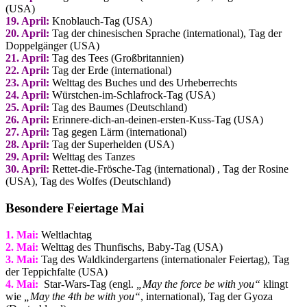
(USA)
19. April:
Knoblauch-Tag (USA)
20. April:
Tag der chinesischen Sprache (international), Tag der
Doppelgänger (USA)
21. April:
Tag des Tees (Großbritannien)
22. April:
Tag der Erde (international)
23. April:
Welttag des Buches und des Urheberrechts
24. April:
Würstchen-im-Schlafrock-Tag (USA)
25. April:
Tag des Baumes (Deutschland)
26. April:
Erinnere-dich-an-deinen-ersten-Kuss-Tag (USA)
27. April:
Tag gegen Lärm (international)
28. April:
Tag der Superhelden (USA)
29. April:
Welttag des Tanzes
30. April:
Rettet-die-Frösche-Tag (international) , Tag der Rosine
(USA), Tag des Wolfes (Deutschland)
Besondere Feiertage Mai
1. Mai:
Weltlachtag
2. Mai:
Welttag des Thunfischs, Baby-Tag (USA)
3. Mai:
Tag des Waldkindergartens (internationaler Feiertag), Tag
der Teppichfalte (USA)
4. Mai:
Star-Wars-Tag (engl.
„May the force be with you“
klingt
wie
„May the 4th be with you“
, international), Tag der Gyoza