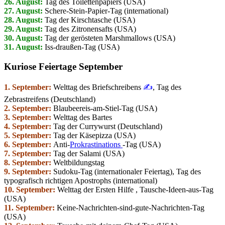
26. August:
Tag des Toilettenpapiers (USA)
27. August:
Schere-Stein-Papier-Tag (international)
28. August:
Tag der Kirschtasche (USA)
29. August:
Tag des Zitronensafts (USA)
30. August:
Tag der gerösteten Marshmallows (USA)
31. August:
Iss-draußen-Tag (USA)
Kuriose Feiertage September
1. September:
Welttag des Briefschreibens
✍️
, Tag des
Zebrastreifens (Deutschland)
2. September:
Blaubeereis-am-Stiel-Tag (USA)
3. September:
Welttag des Bartes
4. September:
Tag der Currywurst (Deutschland)
5. September:
Tag der Käsepizza (USA)
6. September:
Anti-
Prokrastinations
-Tag (USA)
7. September:
Tag der Salami (USA)
8. September:
Weltbildungstag
9. September:
Sudoku-Tag (internationaler Feiertag), Tag des
typografisch richtigen Apostrophs (international)
10. September:
Welttag der Ersten Hilfe , Tausche-Ideen-aus-Tag
(USA)
11. September:
Keine-Nachrichten-sind-gute-Nachrichten-Tag
(USA)