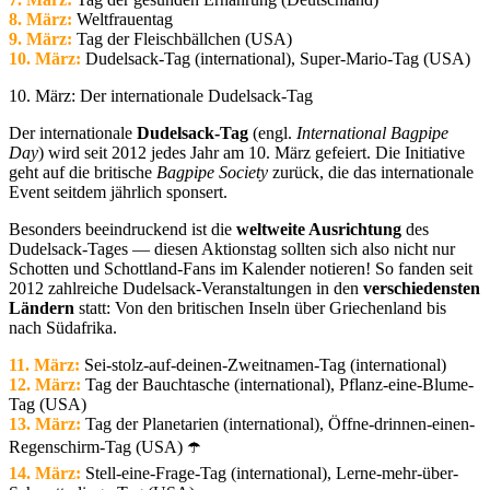
8. März:
Weltfrauentag
9. März:
Tag der Fleischbällchen (USA)
10. März:
Dudelsack-Tag (international), Super-Mario-Tag (USA)
10. März: Der internationale Dudelsack-Tag
Der internationale
Dudelsack-Tag
(engl.
International Bagpipe
Day
) wird seit 2012 jedes Jahr am 10. März gefeiert. Die Initiative
geht auf die britische
Bagpipe Society
zurück, die das internationale
Event seitdem jährlich sponsert.
Besonders beeindruckend ist die
weltweite Ausrichtung
des
Dudelsack-Tages — diesen Aktionstag sollten sich also nicht nur
Schotten und Schottland-Fans im Kalender notieren! So fanden seit
2012 zahlreiche Dudelsack-Veranstaltungen in den
verschiedensten
Ländern
statt: Von den britischen Inseln über Griechenland bis
nach Südafrika.
11. März:
Sei-stolz-auf-deinen-Zweitnamen-Tag (international)
12. März:
Tag der Bauchtasche (international), Pflanz-eine-Blume-
Tag (USA)
13. März:
Tag der Planetarien (international), Öffne-drinnen-einen-
Regenschirm-Tag (USA) ☂️
14. März:
Stell-eine-Frage-Tag (international), Lerne-mehr-über-