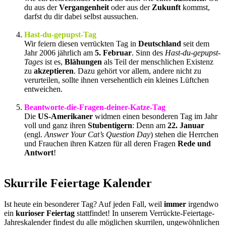
du aus der
Vergangenheit
oder aus der
Zukunft
kommst,
darfst du dir dabei selbst aussuchen.
Hast-du-gepupst-Tag
Wir feiern diesen verrückten Tag in
Deutschland
seit dem
Jahr 2006 jährlich am
5. Februar
. Sinn des
Hast-du-gepupst-
Tages
ist es,
Blähungen
als Teil der menschlichen Existenz
zu
akzeptieren
. Dazu gehört vor allem, andere nicht zu
verurteilen, sollte ihnen versehentlich ein kleines Lüftchen
entweichen.
Beantworte-die-Fragen-deiner-Katze-Tag
Die
US-Amerikaner
widmen einen besonderen Tag im Jahr
voll und ganz ihren
Stubentigern
: Denn am
22. Januar
(engl.
Answer Your Cat’s Question Day
) stehen die Herrchen
und Frauchen ihren Katzen für all deren Fragen
Rede und
Antwort
!
Skurrile Feiertage Kalender
Ist heute ein besonderer Tag? Auf jeden Fall, weil
immer
irgendwo
ein
kurioser Feiertag
stattfindet! In unserem Verrückte-Feiertage-
Jahreskalender findest du alle möglichen skurrilen, ungewöhnlichen