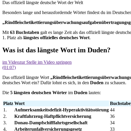
Das offiziell längste deutsche Wort der Welt
Besonders lange und herausfordernde Wörter findest du im Deutschen
„Rindfleischetikettierungsüberwachungsaufgabenübertragungsg
Mit
63 Buchstaben
galt es lange Zeit als das offiziell längste deu
1. Platz als
längstes offizielles deutsches Wort
.
Was ist das längste Wort im Duden?
im Video
zur Stelle im Video springen
(01:07)
Das offiziell längste Wort
„Rindfleischetikettierungsüberwachung
deutsches Wort ein? Dafür lohnt es sich, in den
Duden
zu schauen.
Die
5 längsten deutschen Wörter
im
Duden
lauten:
Platz
Wort
Buchstabe
1.
Aufmerksamkeitsdefizit-Hyperaktivitätsstörung
44
2.
Kraftfahrzeug-Haftpflichtversicherung
36
3.
Donau-Dampfschifffahrtsgesellschaft
34
4.
Arbeiterunfallversicherungsgesetz
33