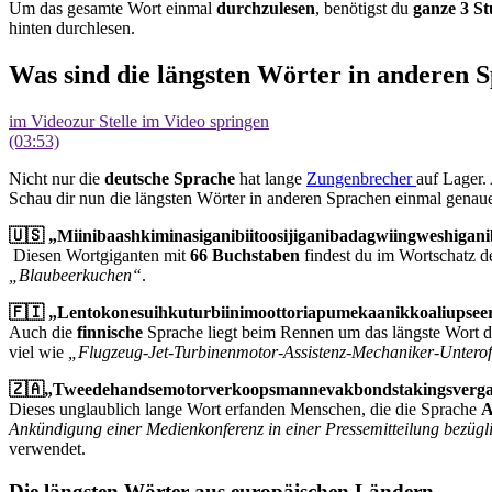
Um das gesamte Wort einmal
durchzulesen
, benötigst du
ganze 3 S
hinten durchlesen.
Was sind die längsten Wörter in anderen
im Video
zur Stelle im Video springen
(03:53)
Nicht nur die
deutsche Sprache
hat lange
Zungenbrecher
auf Lager
Schau dir nun die längsten Wörter in anderen Sprachen einmal genaue
🇺🇸
„Miinibaashkiminasiganibiitoosijiganibadagwiingweshiga
Diesen Wortgiganten mit
66 Buchstaben
findest du im Wortschatz d
„Blaubeerkuchen“
.
🇫🇮 „Lentokonesuihkuturbiinimoottoriapumekaanikkoaliupseer
Auch die
finnische
Sprache liegt beim Rennen um das längste Wort d
viel wie
„Flugzeug-Jet-Turbinenmotor-Assistenz-Mechaniker-Unteroff
🇿🇦„Tweedehandsemotorverkoopsmannevakbondstakingsvergade
Dieses unglaublich lange Wort erfanden Menschen, die die Sprache
A
Ankündigung einer Medienkonferenz in einer Pressemitteilung bezüg
verwendet.
Die längsten Wörter aus europäischen Ländern