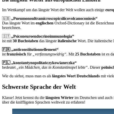
Im Wettkampf um das längste Wort der Welt wollen auch einige
euro
🇬🇧
„Pneumonoultramicroscopicsilicovolcanoconiosis“
Das längste Wort im
englischen
Oxford-Dictionary ist die Bezeichnu
bezeichnen.
🇮🇹
„Psiconeuroendocrinoimmunologia
”
ist mit
30 Buchstaben
das längste
italienische
Wort. Die italienische
🇫🇷 „anticonstitutionnellement“
ist
französisch
für
„verfassungswidrig“
. Mit
25 Buchstaben
ist es d
🇵🇱 „konstantynopolitańczykowianeczka“
bedeutet
„ein Mädchen, das in Konstantinopel lebte“
. Dieser
polnisc
Wie du siehst, muss man es als
längstes Wort Deutschlands
mit viel
Schwerste Sprache der Welt
Klasse! Jetzt kennst du die
längsten Wörter
im Deutschen und auch i
über die kniffligsten Sprachen weltweit zu erfahren!