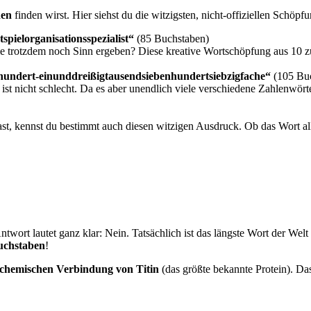
den
finden wirst. Hier siehst du die witzigsten, nicht-offiziellen Schöp
spielorganisationsspezialist“
(85 Buchstaben)
ie trotzdem noch Sinn ergeben? Diese kreative Wortschöpfung aus 10 z
hundert-einunddreißigtausendsiebenhundertsiebzigfache“
(105 Bu
st nicht schlecht. Da es aber unendlich viele verschiedene Zahlenwörte
, kennst du bestimmt auch diesen witzigen Ausdruck. Ob das Wort aller
ntwort lautet ganz klar: Nein. Tatsächlich ist das längste Wort der Welt
uchstaben
!
chemischen Verbindung von Titin
(das größte bekannte Protein). Da