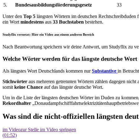
5.
Bundesausbildungsförderungsgesetz
33
Unter den
Top 5
längsten Wörtern im deutschen Rechtschreibduden fi
ein Wort
mindestens
aus
33 Buchstaben
bestehen.
Studyflix vernetzt: Hier ein Video aus einem anderen Bereich
Nach Beantwortung speichern wir deine Antwort, um Studyflix zu ver
Welche Wörter werden für das längste deutsche Wort 
Als längstes Wort Deutschlands kommen nur
Substantive
in Betracht
Stichwörter
aus mehreren getrennten Wörtern zählen dagegen nicht 
somit
keine Chance
auf das längste deutsche Wort.
Um in die Liste der längsten deutschen Wörter im Duden zu kommen
Rekordhalter
„Donaudampfschifffahrtselektrizitätenhauptbetriebs
Was sind die nicht-offiziellen längsten de
im Video
zur Stelle im Video springen
(01:52)