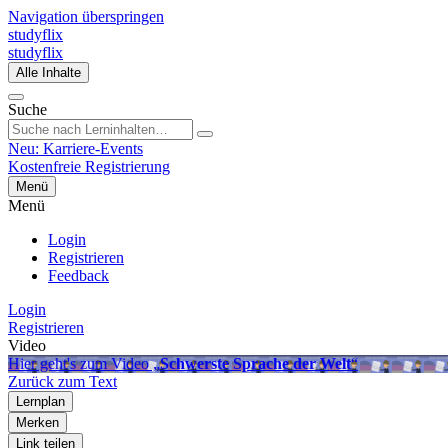
Navigation überspringen
studyflix
studyflix
Alle Inhalte
Suche
Neu: Karriere-Events
Kostenfreie Registrierung
Menü
Menü
Login
Registrieren
Feedback
Login
Registrieren
Video
Hier geht's zum Video „
Schwerste Sprache der Welt
“
Zurück zum Text
Lernplan
Merken
Link teilen