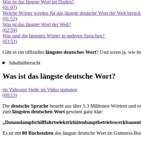
Was ist das längste Wort im Duden?
(01:07)
Welche Wörter werden für das längste deutsche Wort der Welt berücks
(01:52)
Was ist das längste Wort der Welt?
(02:59)
Was sind die längsten Wörter in anderen Sprachen?
(03:53)
Gibt es ein offizielles
längstes deutsches Wort
? Und wenn ja, wie he
Inhaltsübersicht
Was ist das längste deutsche Wort?
im Video
zur Stelle im Video springen
(00:13)
Die
deutsche Sprache
besteht aus über 5,3 Millionen Wörtern und es
zum
längsten deutschen Wort
gewinnt ganz klar:
„Donaudampfschifffahrtselektrizitätenhauptbetriebswerkbauun
Es ist mit
80 Buchstaben
das längste deutsche Wort
im Guinness-Buc