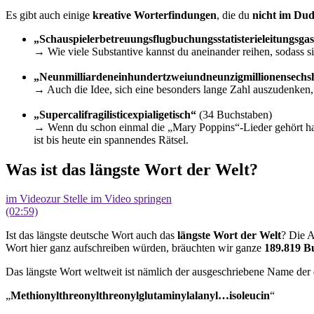
Es gibt auch einige
kreative Worterfindungen
, die du
nicht im Du
„Schauspielerbetreuungsflugbuchungsstatisterieleitungsgast
→ Wie viele Substantive kannst du aneinander reihen, sodass s
„Neunmilliardeneinhundertzweiundneunzigmillionensechs
→
Auch die Idee, sich eine besonders lange Zahl auszudenken, i
„Supercalifragilisticexpialigetisch“
(34 Buchstaben)
→
Wenn du schon einmal die „Mary Poppins“-Lieder gehört hast
ist bis heute ein spannendes Rätsel.
Was ist das längste Wort der Welt?
im Video
zur Stelle im Video springen
(02:59)
Ist das längste deutsche Wort auch das
längste Wort der Welt
? Die A
Wort hier ganz aufschreiben würden, bräuchten wir ganze
189.819 B
Das längste Wort weltweit ist nämlich der ausgeschriebene Name der
„
Methionylthreonylthreonylglutaminylalanyl…isoleucin
“