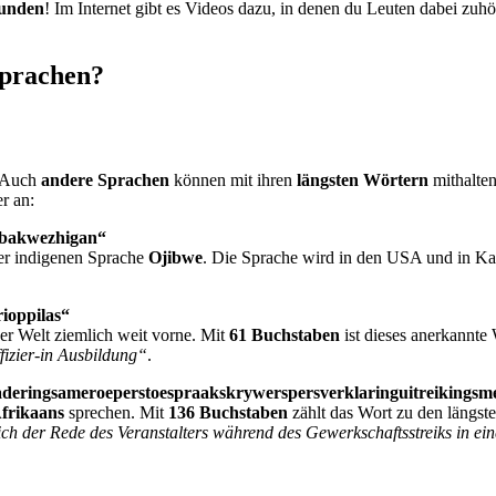
tunden
! Im Internet gibt es Videos dazu, in denen du Leuten dabei zuhö
 Sprachen?
. Auch
andere Sprachen
können mit ihren
längsten Wörtern
mithalte
r an:
nibakwezhigan“
er indigenen Sprache
Ojibwe
. Die Sprache wird in den USA und in Ka
ioppilas“
er Welt ziemlich weit vorne. Mit
61 Buchstaben
ist dieses anerkannte
izier-in Ausbildung“
.
ringsameroeperstoespraakskrywerspersverklaringuitreikingsme
frikaans
sprechen. Mit
136 Buchstaben
zählt das Wort zu den längste
lich der Rede des Veranstalters während des Gewerkschaftsstreiks in