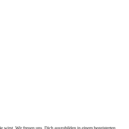
wirst. Wir freuen uns, Dich auszubilden in einem begeisterten