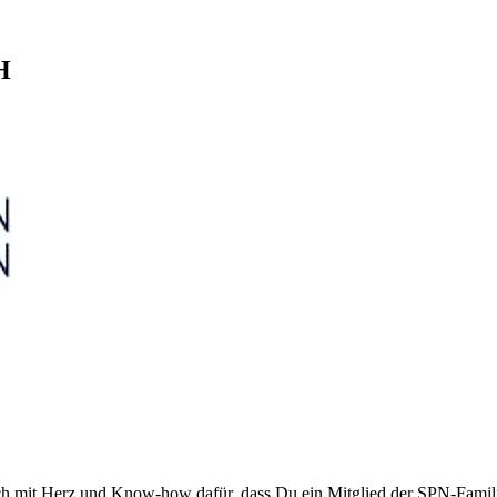
H
ch mit Herz und Know-how dafür, dass Du ein Mitglied der SPN-Familie 