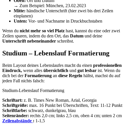
Oben:
Ort und Datum
→ Zum Beispiel: München, 23.02.2023
Mitte:
händische Unterschrift (hier zwei bis drei Zeilen
einplanen)
Unten:
Vor- und Nachname in Druckbuchstaben
Wenn du
nicht mehr so viel Platz
hast, kannst du eine oder zwei
Zeilen sparen, indem du den
Ort, das
Datum
und deine
Unterschrift nebeneinander
schreibst.
Studium – Lebenslauf Formatierung
Beim Layout deines Lebenslaufes macht du einen
professionellen
Eindruck,
wenn alles
übersichtlich
und
gut lesbar
ist. Wenn du
dich bei der
Formatierung
an
diese Regeln
hältst, machst du auf
jeden Fall nichts falsch:
Studium-Lebenslauf Formatierung
Schriftart:
z. B. Times New Roman, Arial, Georgia
Schriftgröße:
max. 16 Punkt bei Überschriften, Text: 11-12 Punkt
Schriftfarbe:
schwarz, dunkelgrau, blau
Seitenränder:
rechts 2,0 cm; links 2,5 cm, oben 4 cm; unten 2 cm
Zeilenabstände
:
1-1,5