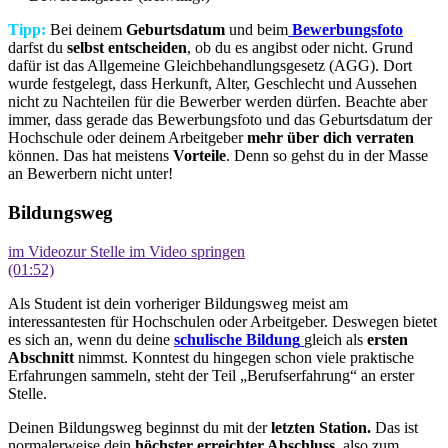
Tipp:
Bei deinem
Geburtsdatum
und beim
Bewerbungsfoto
darfst du
selbst entscheiden
, ob du es angibst oder nicht. Grund
dafür ist das Allgemeine Gleichbehandlungsgesetz (AGG). Dort
wurde festgelegt, dass Herkunft, Alter, Geschlecht und Aussehen
nicht zu Nachteilen für die Bewerber werden dürfen. Beachte aber
immer, dass gerade das Bewerbungsfoto und das Geburtsdatum der
Hochschule oder deinem Arbeitgeber
mehr über dich verraten
können. Das hat meistens
Vorteile
. Denn so gehst du in der Masse
an Bewerbern nicht unter!
Bildungsweg
im Video
zur Stelle im Video springen
(01:52)
Als Student ist dein vorheriger Bildungsweg meist am
interessantesten für Hochschulen oder Arbeitgeber. Deswegen bietet
es sich an, wenn du deine
schulische Bildung
gleich als
ersten
Abschnitt
nimmst. Konntest du hingegen schon viele praktische
Erfahrungen sammeln, steht der Teil „Berufserfahrung“ an erster
Stelle.
Deinen Bildungsweg beginnst du mit der
letzten Station.
Das ist
normalerweise dein
höchster erreichter Abschluss,
also zum