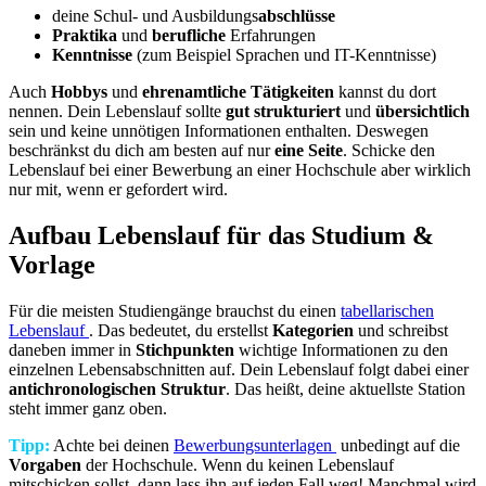
deine Schul- und Ausbildungs
abschlüsse
Praktika
und
berufliche
Erfahrungen
Kenntnisse
(zum Beispiel Sprachen und IT-Kenntnisse)
Auch
Hobbys
und
ehrenamtliche Tätigkeiten
kannst du dort
nennen. Dein Lebenslauf sollte
gut strukturiert
und
übersichtlich
sein und keine unnötigen Informationen enthalten. Deswegen
beschränkst du dich am besten auf nur
eine Seite
. Schicke den
Lebenslauf bei einer Bewerbung an einer Hochschule aber wirklich
nur mit, wenn er gefordert wird.
Aufbau Lebenslauf für das Studium &
Vorlage
Für die meisten Studiengänge brauchst du einen
tabellarischen
Lebenslauf
. Das bedeutet, du erstellst
Kategorien
und schreibst
daneben immer in
Stichpunkten
wichtige Informationen zu den
einzelnen Lebensabschnitten auf. Dein Lebenslauf folgt dabei einer
antichronologischen
Struktur
. Das heißt, deine aktuellste Station
steht immer ganz oben.
Tipp:
Achte bei deinen
Bewerbungsunterlagen
unbedingt auf die
Vorgaben
der Hochschule. Wenn du keinen Lebenslauf
mitschicken sollst, dann lass ihn auf jeden Fall weg! Manchmal wird