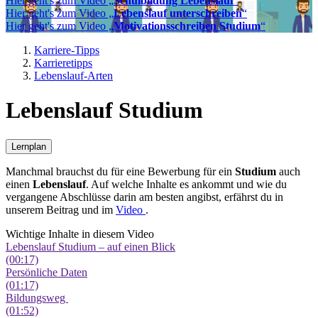
Hier geht's zum Video „
Schulbildung Lebenslauf
“
Hier geht's zum Video „
Lebenslauf unterschreiben
“
Hier geht's zum Video „
Motivationsschreiben Studium
“
Karriere-Tipps
Karrieretipps
Lebenslauf-Arten
Lebenslauf Studium
Lernplan
Manchmal brauchst du für eine Bewerbung für ein
Studium
auch
einen
Lebenslauf
. Auf welche Inhalte es ankommt und wie du
vergangene Abschlüsse darin am besten angibst, erfährst du in
unserem Beitrag und im
Video
.
Wichtige Inhalte in diesem Video
Lebenslauf Studium – auf einen Blick
(00:17)
Persönliche Daten
(01:17)
Bildungsweg
(01:52)