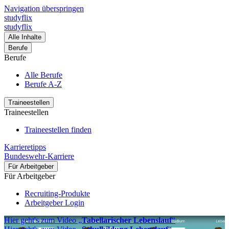
Navigation überspringen
studyflix
studyflix
Alle Inhalte
Berufe
Berufe
Alle Berufe
Berufe A-Z
Traineestellen
Traineestellen
Traineestellen finden
Karrieretipps
Bundeswehr-Karriere
Für Arbeitgeber
Für Arbeitgeber
Recruiting-Produkte
Arbeitgeber Login
Hier geht's zum Video „
Tabellarischer Lebenslauf
“