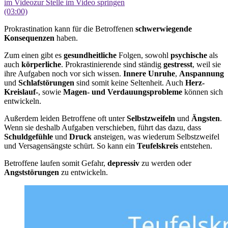
im Video
zur Stelle im Video springen
(03:00)
Prokrastination kann für die Betroffenen
schwerwiegende
Konsequenzen
haben.
Zum einen gibt es
gesundheitliche
Folgen, sowohl
psychische
als
auch
körperliche
. Prokrastinierende sind ständig
gestresst
, weil sie
ihre Aufgaben noch vor sich wissen.
Innere Unruhe
,
Anspannung
und
Schlafstörungen
sind somit keine Seltenheit. Auch
Herz-
Kreislauf-
, sowie
Magen- und Verdauungsprobleme
können sich
entwickeln.
Außerdem leiden Betroffene oft unter
Selbstzweifeln
und
Ängsten
.
Wenn sie deshalb Aufgaben verschieben, führt das dazu, dass
Schuldgefühle
und
Druck
ansteigen, was wiederum Selbstzweifel
und Versagensängste schürt. So kann ein
Teufelskreis
entstehen.
Betroffene laufen somit Gefahr,
depressiv
zu werden oder
Angststörungen
zu entwickeln.