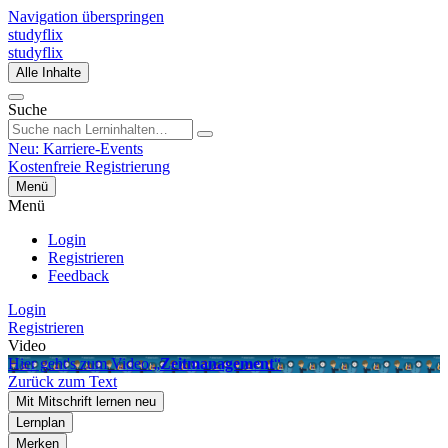
Navigation überspringen
studyflix
studyflix
Alle Inhalte
Suche
Neu: Karriere-Events
Kostenfreie Registrierung
Menü
Menü
Login
Registrieren
Feedback
Login
Registrieren
Video
Hier geht's zum Video „
Zeitmanagement
“
Zurück zum Text
Mit Mitschrift lernen
neu
Lernplan
Merken