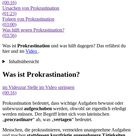
(00:16)
Ursachen von Prokrastination
(01:23)
Folgen von Prokrastination
(03:00)
Was hilft gegen Prokrastination?
(03:56)
Was ist
Prokrastination
und was hilft dagegen? Das erfährst du
hier und im
Video
.
Inhaltsübersicht
Was ist Prokrastination?
im Video
zur Stelle im Video springen
(00:16)
Prokrastination bedeutet, dass wichtige Aufgaben bewusst oder
unbewusst
aufgeschoben
werden, obwohl sie eigentlich erledigt
werden müssen. Der Begriff leitet sich vom lateinischen
„
procrastinare
“ ab, was „
vertagen
“ bedeutet.
Menschen, die prokrastinieren, vermeiden unangenehme Aufgaben
und machen
stattdessen kurzfristig angenehmere Tätigkeiten
.