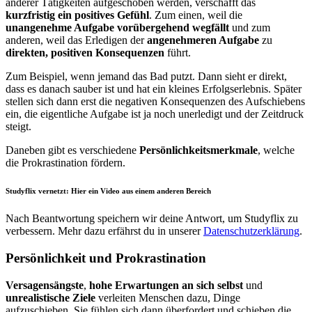
anderer Tätigkeiten aufgeschoben werden, verschafft das
kurzfristig ein positives Gefühl
. Zum einen, weil die
unangenehme Aufgabe vorübergehend wegfällt
und zum
anderen, weil das Erledigen der
angenehmeren Aufgabe
zu
direkten, positiven Konsequenzen
führt.
Zum Beispiel, wenn jemand das Bad putzt. Dann sieht er direkt,
dass es danach sauber ist und hat ein kleines Erfolgserlebnis. Später
stellen sich dann erst die negativen Konsequenzen des Aufschiebens
ein, die eigentliche Aufgabe ist ja noch unerledigt und der Zeitdruck
steigt.
Daneben gibt es verschiedene
Persönlichkeitsmerkmale
, welche
die Prokrastination fördern.
Studyflix vernetzt: Hier ein Video aus einem anderen Bereich
Nach Beantwortung speichern wir deine Antwort, um Studyflix zu
verbessern. Mehr dazu erfährst du in unserer
Datenschutzerklärung
.
Persönlichkeit und Prokrastination
Versagensängste
,
hohe Erwartungen an sich selbst
und
unrealistische Ziele
verleiten Menschen dazu, Dinge
aufzuschieben. Sie fühlen sich dann überfordert und schieben die