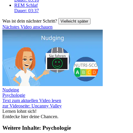
REM Schlaf
Dauer: 03:37
Was ist dein nächster Schritt?
Vielleicht später
Nächstes Video anschauen
Nudging
Psychologie
Text zum aktuellen Video lesen
zur Videoseite: Uncanny Valley
Lernen lohnt sich!
Entdecke hier deine Chancen.
Weitere Inhalte: Psychologie