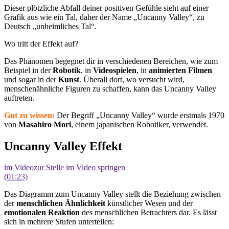
Dieser plötzliche Abfall deiner positiven Gefühle sieht auf einer
Grafik aus wie ein Tal, daher der Name „Uncanny Valley“, zu
Deutsch „unheimliches Tal“.
Wo tritt der Effekt auf?
Das Phänomen begegnet dir in verschiedenen Bereichen, wie zum
Beispiel in der
Robotik
, in
Videospielen
, in
animierten Filmen
und sogar in der
Kunst
. Überall dort, wo versucht wird,
menschenähnliche Figuren zu schaffen, kann das Uncanny Valley
auftreten.
Gut zu wissen:
Der Begriff „Uncanny Valley“ wurde erstmals 1970
von
Masahiro Mori
, einem japanischen Robotiker, verwendet.
Uncanny Valley Effekt
im Video
zur Stelle im Video springen
(01:23)
Das Diagramm zum Uncanny Valley stellt die Beziehung zwischen
der
menschlichen Ähnlichkeit
künstlicher Wesen und der
emotionalen Reaktion
des menschlichen Betrachters dar. Es lässt
sich in mehrere Stufen unterteilen: