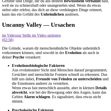
Gefühle sind Dinge, die du aus deinem
Bewusstsein verbannt
hast,
weil sie zu schmerzhaft oder unangenehm sind. Wenn du etwas
siehst oder erlebst, das dich an diese verdrängten Dinge erinnert,
kann das ein Gefühl des
Unheimlichen
auslösen.
Uncanny Valley — Ursachen
im Video
zur Stelle im Video springen
(02:58)
Die Gründe, warum dir menschenähnliche Objekte unheimlich
vorkommen können, sind sowohl in der
Evolution
als auch in
deiner
Psyche
verankert:
Evolutionsbiologische Faktoren
Aus evolutionärer Sicht sind Menschen darauf programmiert,
Gesichter und menschliche Formen schnell zu erkennen. Das
hilft uns dabei,
Freunde von Feinden zu unterscheiden
und
die Emotionen anderer zu verstehen.
Wenn etwas fast menschlich aussieht, aber in kleinen
Details
abweicht
, wie bei der Bewegung oder den Augen, kann das
Gehirn
Alarm schlagen
. Es signalisiert, dass etwas nicht
stimmt.
Psychologische Faktoren