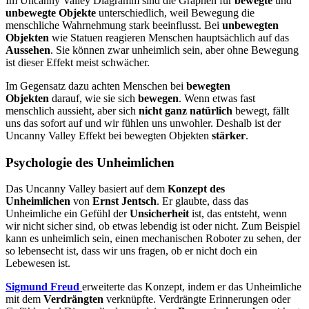
Im Uncanny Valley Diagramm sind die Graphen für
bewegte
und
unbewegte Objekte
unterschiedlich, weil Bewegung die
menschliche Wahrnehmung stark beeinflusst. Bei
unbewegten
Objekten
wie Statuen reagieren Menschen hauptsächlich auf das
Aussehen
. Sie können zwar unheimlich sein, aber ohne Bewegung
ist dieser Effekt meist schwächer.
Im Gegensatz dazu achten Menschen bei
bewegten
Objekten
darauf, wie sie sich
bewegen
. Wenn etwas fast
menschlich aussieht, aber sich
nicht ganz natürlich
bewegt, fällt
uns das sofort auf und wir fühlen uns unwohler. Deshalb ist der
Uncanny Valley Effekt bei bewegten Objekten
stärker
.
Psychologie des Unheimlichen
Das Uncanny Valley basiert auf dem
Konzept des
Unheimlichen
von
Ernst Jentsch
. Er glaubte, dass das
Unheimliche ein Gefühl der
Unsicherheit
ist, das entsteht, wenn
wir nicht sicher sind, ob etwas lebendig ist oder nicht. Zum Beispiel
kann es unheimlich sein, einen mechanischen Roboter zu sehen, der
so lebensecht ist, dass wir uns fragen, ob er nicht doch ein
Lebewesen ist.
Sigmund Freud
erweiterte das Konzept, indem er das Unheimliche
mit dem
Verdrängten
verknüpfte. Verdrängte Erinnerungen oder