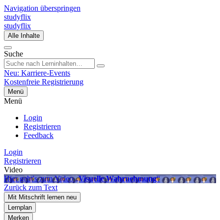
Navigation überspringen
studyflix
studyflix
Alle Inhalte
Suche
Neu: Karriere-Events
Kostenfreie Registrierung
Menü
Menü
Login
Registrieren
Feedback
Login
Registrieren
Video
Hier geht's zum Video „
Visuelle Wahrnehmung
“
Zurück zum Text
Mit Mitschrift lernen
neu
Lernplan
Merken