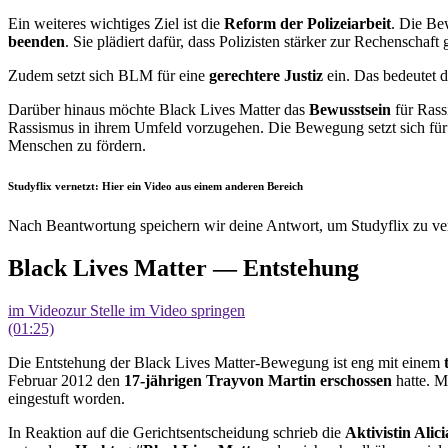
Ein weiteres wichtiges Ziel ist die
Reform der Polizeiarbeit
. Die Be
beenden
. Sie plädiert dafür, dass Polizisten stärker zur Rechenschaf
Zudem setzt sich BLM für eine
gerechtere Justiz
ein. Das bedeutet 
Darüber hinaus möchte Black Lives Matter das
Bewusstsein
für Rass
Rassismus in ihrem Umfeld vorzugehen. Die Bewegung setzt sich fü
Menschen zu fördern.
Studyflix vernetzt: Hier ein Video aus einem anderen Bereich
Nach Beantwortung speichern wir deine Antwort, um Studyflix zu ver
Black Lives Matter — Entstehung
im Video
zur Stelle im Video springen
(01:25)
Die Entstehung der Black Lives Matter-Bewegung ist eng mit einem
Februar 2012 den
17-jährigen Trayvon Martin erschossen
hatte. M
eingestuft worden.
In Reaktion auf die Gerichtsentscheidung schrieb die
Aktivistin Alic