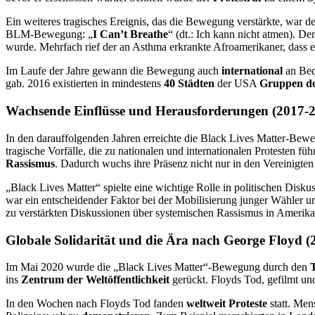
Ein weiteres tragisches Ereignis, das die Bewegung verstärkte, war d
BLM-Bewegung: „
I Can’t Breathe
“ (dt.: Ich kann nicht atmen). 
wurde. Mehrfach rief der an Asthma erkrankte Afroamerikaner, dass er
Im Laufe der Jahre gewann die Bewegung auch
international
an Bed
gab. 2016 existierten in mindestens
40 Städten
der USA
Gruppen d
Wachsende Einflüsse und Herausforderungen (2017-
In den darauffolgenden Jahren erreichte die Black Lives Matter-Be
tragische Vorfälle, die zu nationalen und internationalen Protesten 
Rassismus
. Dadurch wuchs ihre Präsenz nicht nur in den Vereinigten 
„Black Lives Matter“ spielte eine wichtige Rolle in politischen Dis
war ein entscheidender Faktor bei der Mobilisierung junger Wähler u
zu verstärkten Diskussionen über systemischen Rassismus in Amerika
Globale Solidarität und die Ära nach George Floyd (2
Im Mai 2020 wurde die „Black Lives Matter“-Bewegung durch den
ins
Zentrum der Weltöffentlichkeit
gerückt. Floyds Tod, gefilmt und 
In den Wochen nach Floyds Tod fanden
weltweit Proteste
statt. Men