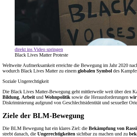
direkt ins Video springen
Black Lives Matter Proteste
Weltweite Aufmerksamkeit erreichte die Bewegung im Jahr 2020 nac
wodurch Black Lives Matter zu einem
globalen Symbol
des Kampfes
Soziale Ungerechtigkeit
Die Black Lives Matter-Bewegung geht mittlerweile weit über den K
Bildung
,
Arbeit
und
Wohnpolitik
sowie die Herausforderungen
wir
Diskriminierung aufgrund von Geschlechtsidentität und sexueller Orie
Ziele der BLM-Bewegung
Die BLM Bewegung hat ein klares Ziel: die
Bekämpfung von Rass
strebt danach, die
Ungerechtigkeiten
sichtbar zu machen und zu
bek