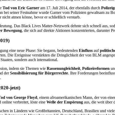
er
Tod von Eric Garner
am 17. Juli 2014, der ebenfalls durch
Polizei
Denn bei seiner Festnahme wurde Garner vom Polizisten gewaltsam zu 
 nicht atmen könne, bevor er schließlich verstarb.
eutung. Das Black Lives Matter-Netzwerk dehnte sich schnell aus, sod
er Bewegung
, die sich auf direkte Aktionen konzentrierten, darunter 
2019)
wegung eine neue Phase: Sie begann, bedeutenden
Einfluss
auf
politisch
führten. Die Ereignisse verstärkten die Dringlichkeit der von BLM ang
Staaten, sondern auch international.
kussion, indem sie Themen wie
Rassenungleichheit
,
Polizeireformen
u
nd der
Sensibilisierung für Bürgerrechte
. Ihre Forderungen beeinflu
.
020-jetzt)
Tod von George Floyd
, einem afroamerikanischen Mann, der von eine
online verbreitet, löste eine
Welle der Empörung
aus, die weit über 
schen in Ländern wie Großbritannien, Deutschland, Brasilien und viel