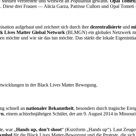
ale Medien verbreitete und weltweit an Popularität gewann.
Opal Tometi
den. Diese drei Frauen — Alicia Garza, Patrisse Cullors und Opal Tometi
isation aufgebaut und zeichnet sich durch ihre
dezentralisierte
und
mi
ck Lives Matter Global Network
(BLMGN) ein globales Netzwerk mit 
n möchte und wie sie das tun möchte. Das stärkt die lokale Eigeniniti
Entwicklungen in der Black Lives Matter Bewegung.
ng schnell an
nationaler Bekanntheit
, besonders durch tragische Ere
wn
, einem achtzehnjährigen Schüler, der am 9. August 2014 in Missou
te, war „
Hands up, don’t shoot
“ (Kurzform „Hands up“). Laut Zeugen
ymbol
für die Black Lives Matter-Bewegung und die Proteste, die sic