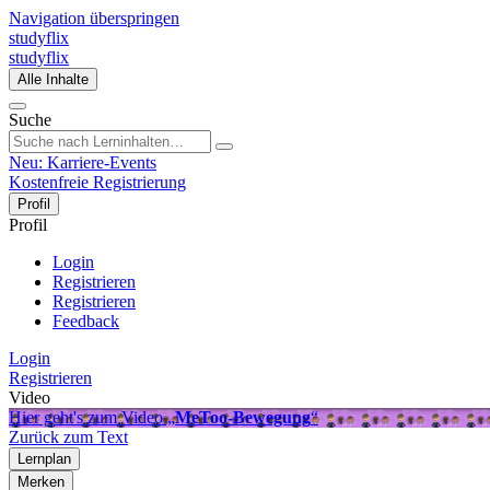
Navigation überspringen
studyflix
studyflix
Alle Inhalte
Suche
Neu: Karriere-Events
Kostenfreie Registrierung
Profil
Profil
Login
Registrieren
Registrieren
Feedback
Login
Registrieren
Video
Hier geht's zum Video „
MeToo-Bewegung
“
Zurück zum Text
Lernplan
Merken