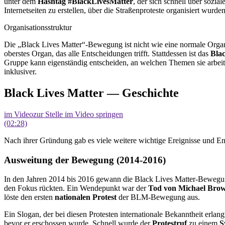
unter dem
Hashtag #BlackLivesMatter
, der sich schnell über sozi
Internetseiten zu erstellen, über die Straßenproteste organisiert wur
Organisationsstruktur
Die „Black Lives Matter“-Bewegung ist nicht wie eine normale Organ
oberstes Organ, das alle Entscheidungen trifft. Stattdessen ist das
Bla
Gruppe kann eigenständig entscheiden, an welchen Themen sie arbeite
inklusiver.
Black Lives Matter — Geschichte
im Video
zur Stelle im Video springen
(02:28)
Nach ihrer Gründung gab es viele weitere wichtige Ereignisse und 
Ausweitung der Bewegung (2014-2016)
In den Jahren 2014 bis 2016 gewann die Black Lives Matter-Bewegu
den Fokus rückten. Ein Wendepunkt war der
Tod von Michael Bro
löste den ersten
nationalen Protest
der BLM-Bewegung aus.
Ein Slogan, der bei diesen Protesten internationale Bekanntheit erlang
bevor er erschossen wurde. Schnell wurde der
Protestruf
zu einem
S