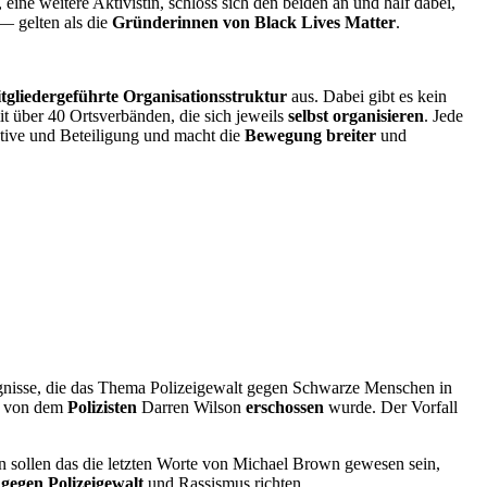
, eine weitere Aktivistin, schloss sich den beiden an und half dabei,
 — gelten als die
Gründerinnen von Black Lives Matter
.
tgliedergeführte Organisationsstruktur
aus. Dabei gibt es kein
über 40 Ortsverbänden, die sich jeweils
selbst organisieren
. Jede
ative und Beteiligung und macht die
Bewegung breiter
und
ignisse, die das Thema Polizeigewalt gegen Schwarze Menschen in
ri von dem
Polizisten
Darren Wilson
erschossen
wurde. Der Vorfall
 sollen das die letzten Worte von Michael Brown gewesen sein,
h
gegen Polizeigewalt
und Rassismus richten.