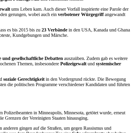
gewalt
ums Leben kam. Auch dieser Vorfall inspirierte eine Parole der
Boden gerungen, wobei auch ein
verbotener Würgegriff
angewandt
ass es bis 2015 bis zu
23 Verbände
in den USA, Kanada und Ghana
Proteste, Kundgebungen und Märsche​​.
e
und
gesellschaftliche Debatten
auszuüben. Zudem gab es weitere
esprochenen Themen, insbesondere
Polizeigewalt
und
systemischer
nd
soziale Gerechtigkeit
in den Vordergrund rückte. Die Bewegung
ssten die politischen Programme verschiedener Kandidaten und führten
m Polizeibeamten in Minneapolis, Minnesota, getötet wurde, erneut
die Grenzen der Vereinigten Staaten hinausging.
en anderen gingen auf die Straßen, um gegen Rassismus und