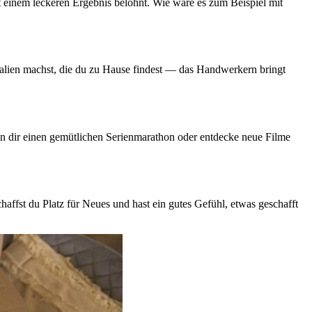
 einem leckeren Ergebnis belohnt. Wie wäre es zum Beispiel mit
rialien machst, die du zu Hause findest — das Handwerkern bringt
nn dir einen gemütlichen Serienmarathon oder entdecke neue Filme
affst du Platz für Neues und hast ein gutes Gefühl, etwas geschafft