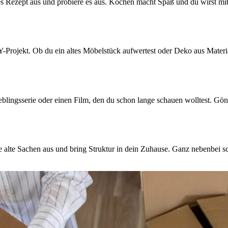
s Rezept aus und probiere es aus. Kochen macht Spaß und du wirst mit
DIY-Projekt. Ob du ein altes Möbelstück aufwertest oder Deko aus Mate
eblingsserie oder einen Film, den du schon lange schauen wolltest. Gö
alte Sachen aus und bring Struktur in dein Zuhause. Ganz nebenbei sch