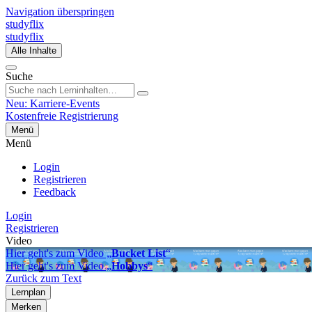
Navigation überspringen
studyflix
studyflix
Alle Inhalte
Suche
Neu: Karriere-Events
Kostenfreie Registrierung
Menü
Menü
Login
Registrieren
Feedback
Login
Registrieren
Video
Hier geht's zum Video „
Bucket List
“
Hier geht's zum Video „
Hobbys
“
Zurück zum Text
Lernplan
Merken