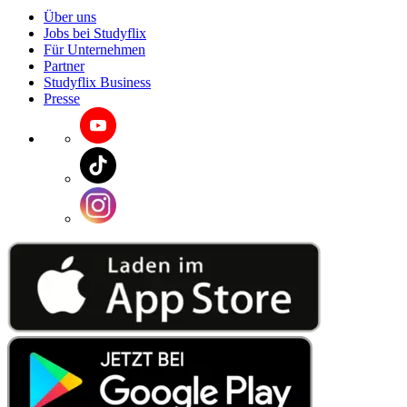
Über uns
Jobs bei Studyflix
Für Unternehmen
Partner
Studyflix Business
Presse