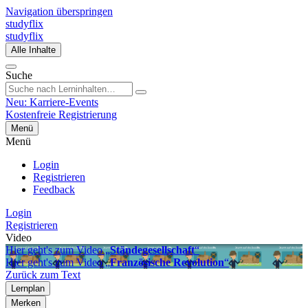
Navigation überspringen
studyflix
studyflix
Alle Inhalte
Suche
Neu: Karriere-Events
Kostenfreie Registrierung
Menü
Menü
Login
Registrieren
Feedback
Login
Registrieren
Video
Hier geht's zum Video „
Ständegesellschaft
“
Hier geht's zum Video „
Französische Revolution
“
Zurück zum Text
Lernplan
Merken