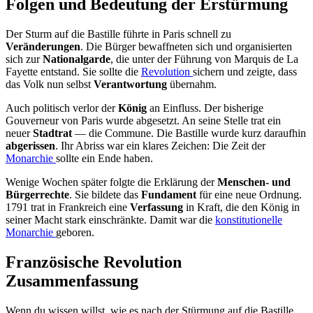
Folgen und Bedeutung der Erstürmung
Der Sturm auf die Bastille führte in Paris schnell zu
Veränderungen
. Die Bürger bewaffneten sich und organisierten
sich zur
Nationalgarde
, die unter der Führung von Marquis de La
Fayette entstand. Sie sollte die
Revolution
sichern und zeigte, dass
das Volk nun selbst
Verantwortung
übernahm.
Auch politisch verlor der
König
an Einfluss. Der bisherige
Gouverneur von Paris wurde abgesetzt. An seine Stelle trat ein
neuer
Stadtrat
— die Commune. Die Bastille wurde kurz daraufhin
abgerissen
. Ihr Abriss war ein klares Zeichen: Die Zeit der
Monarchie
sollte ein Ende haben.
Wenige Wochen später folgte die Erklärung der
Menschen- und
Bürgerrechte
. Sie bildete das
Fundament
für eine neue Ordnung.
1791 trat in Frankreich eine
Verfassung
in Kraft, die den König in
seiner Macht stark einschränkte. Damit war die
konstitutionelle
Monarchie
geboren.
Französische Revolution
Zusammenfassung
Wenn du wissen willst, wie es nach der Stürmung auf die Bastille