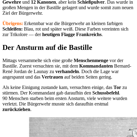
Gewehre
und
12 Kanonen
, aber kein
Schießpulver
. Das wurde in
großen Mengen in der Bastille gelagert und wurde somit zum neuen
Ziel der Bürgerwehr.
Übrigens:
Erkennbar war die Bürgerwehr an kleinen farbigen
Schleifen:
Blau, rot und später weiß. Diese Farben vereinten sich
zur Trikolore — der
heutigen Flagge Frankreichs
.
Der Ansturm auf die Bastille
Mittags versammelte sich eine große
Menschenmenge
vor der
Bastille. Zuerst versuchten sie, mit dem
Kommandanten
Bernard-
René Jordan de Launay zu
verhandeln
. Doch die Lage war
angespannt und das
Vertrauen
auf beiden Seiten gering.
Als keine Einigung zustande kam, versuchten einige, das
Tor
zu
stürmen. Der Kommandant gab daraufhin den
Schussbefehl
.
90 Menschen starben beim ersten Ansturm, viele weitere wurden
verletzt. Die Bürgerwehr musste sich daraufhin erstmal
zurückziehen
.