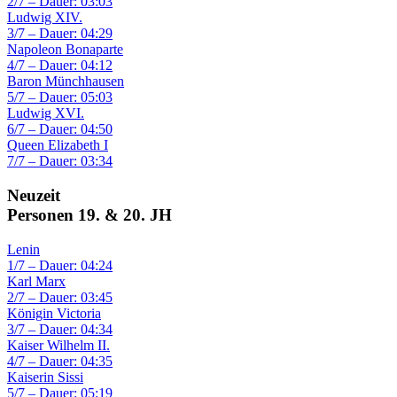
2/7 – Dauer: 03:03
Ludwig XIV.
3/7 – Dauer: 04:29
Napoleon Bonaparte
4/7 – Dauer: 04:12
Baron Münchhausen
5/7 – Dauer: 05:03
Ludwig XVI.
6/7 – Dauer: 04:50
Queen Elizabeth I
7/7 – Dauer: 03:34
Neuzeit
Personen 19. & 20. JH
Lenin
1/7 – Dauer: 04:24
Karl Marx
2/7 – Dauer: 03:45
Königin Victoria
3/7 – Dauer: 04:34
Kaiser Wilhelm II.
4/7 – Dauer: 04:35
Kaiserin Sissi
5/7 – Dauer: 05:19