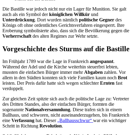
Die Bastille war jedoch nicht nur ein Lager für Munition. Sie galt
auch als ein Symbol der
königlichen Willkür
und
Unterdrückung
. Dort wurden nämlich
politische Gegner
des
Königs oft ohne ordentliches Gerichtsverfahren eingesperrt. Ihre
Eroberung symbolisierte also, dass sich die Bevölkerung gegen die
Vorherrschaft
des alten Regimes zur Wehr setzte.
Vorgeschichte des Sturms auf die Bastille
Im Frühjahr 1789 war die Lage in Frankreich
angespannt
.
Während der Adel und die Kirche weiterhin steuerfrei lebten,
mussten die einfachen Bürger immer mehr
Abgaben
zahlen. Vor
allem in den Städten konnten sich viele Familien kaum noch
Brot
leisten. Der Preis dafür hatte sich wegen schlechter
Ernten
fast
verdoppelt.
Zur gleichen Zeit spitzte sich auch die politische Lage zu: Vertreter
des Dritten Standes, also der einfachen Bürger, formten die
sogenannte
Nationalversammlung
. Diese trafen sich in einem
Ballhaus, und schworen, nicht auseinanderzugehen, bis Frankreich
eine
Verfassung
hat. Dieser
„Ballhausschwur“
war ein wichtiger
Schritt in Richtung
Revolution
.