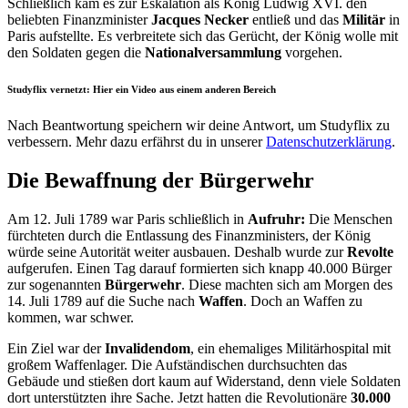
Schließlich kam es zur Eskalation als König Ludwig XVI. den
beliebten Finanzminister
Jacques Necker
entließ und das
Militär
in
Paris aufstellte. Es verbreitete sich das Gerücht, der König wolle mit
den Soldaten gegen die
Nationalversammlung
vorgehen.
Studyflix vernetzt: Hier ein Video aus einem anderen Bereich
Nach Beantwortung speichern wir deine Antwort, um Studyflix zu
verbessern. Mehr dazu erfährst du in unserer
Datenschutzerklärung
.
Die Bewaffnung der Bürgerwehr
Am 12. Juli 1789 war Paris schließlich in
Aufruhr:
Die Menschen
fürchteten durch die Entlassung des Finanzministers, der König
würde seine Autorität weiter ausbauen. Deshalb wurde zur
Revolte
aufgerufen. Einen Tag darauf formierten sich knapp 40.000 Bürger
zur sogenannten
Bürgerwehr
. Diese machten sich am Morgen des
14. Juli 1789 auf die Suche nach
Waffen
. Doch an Waffen zu
kommen, war schwer.
Ein Ziel war der
Invalidendom
, ein ehemaliges Militärhospital mit
großem Waffenlager. Die Aufständischen durchsuchten das
Gebäude und stießen dort kaum auf Widerstand, denn viele Soldaten
dort unterstützten ihre Sache. Jetzt hatten die Revolutionäre
30.000