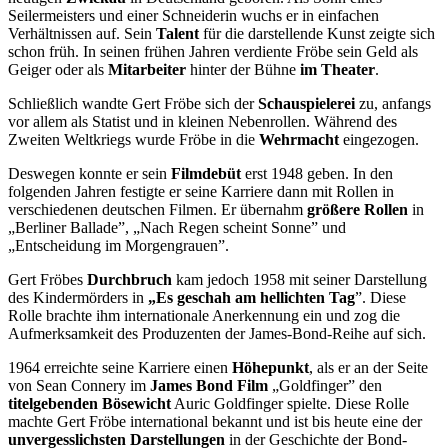
Seilermeisters und einer Schneiderin wuchs er in einfachen
Verhältnissen auf. Sein
Talent
für die darstellende Kunst zeigte sich
schon früh. In seinen frühen Jahren verdiente Fröbe sein Geld als
Geiger oder als
Mitarbeiter
hinter der Bühne
im Theater
.
Schließlich wandte Gert Fröbe sich der
Schauspielerei
zu, anfangs
vor allem als Statist und in kleinen Nebenrollen. Während des
Zweiten Weltkriegs wurde Fröbe in die
Wehrmacht
eingezogen.
Deswegen konnte er sein
Filmdebüt
erst 1948 geben. In den
folgenden Jahren festigte er seine Karriere dann mit Rollen in
verschiedenen deutschen Filmen. Er übernahm
größere Rollen
in
„Berliner Ballade”, „Nach Regen scheint Sonne” und
„Entscheidung im Morgengrauen”.
Gert Fröbes
Durchbruch
kam jedoch 1958 mit seiner Darstellung
des Kindermörders in
„Es geschah am hellichten Tag
”. Diese
Rolle brachte ihm internationale Anerkennung ein und zog die
Aufmerksamkeit des Produzenten der James-Bond-Reihe auf sich.
1964 erreichte seine Karriere einen
Höhepunkt
, als er an der Seite
von Sean Connery im
James Bond Film
„Goldfinger” den
titelgebenden Bösewicht
Auric Goldfinger spielte. Diese Rolle
machte Gert Fröbe international bekannt und ist bis heute eine der
unvergesslichsten Darstellungen
in der Geschichte der Bond-