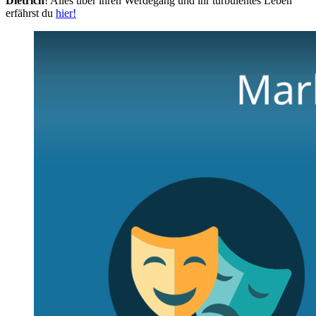
Dietrich
! Alles über ihren Werdegang und ihr turbulentes Leben
erfährst du
hier!