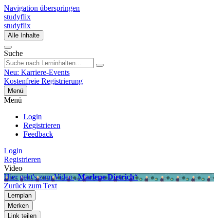
Navigation überspringen
studyflix
studyflix
Alle Inhalte
Suche
Neu: Karriere-Events
Kostenfreie Registrierung
Menü
Menü
Login
Registrieren
Feedback
Login
Registrieren
Video
Hier geht's zum Video „
Marlene Dietrich
“
Zurück zum Text
Lernplan
Merken
Link teilen