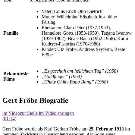
Vater: Louis Erich Otto Dietrich
Mutter: Wilhelmine Elisabeth Josephine
Felsing
Ehefrauen: Clara Peter (1937-1953),
Familie
Hannelore Görtz (1953-1959), Tatjana Iwanow
(1959-1962), Beate Bach (1962-1968), Karin
Kuderer-Pistorius (1970-1988)
Kinder: Utz Fröbe, Andreas Seyferth, Beate
Fröbe
„Es geschah am hellichten Tag” (1958)
Bekannteste
„Goldfinger” (1964)
Filme
„Chitty Chitty Bang Bang” (1968)
Gert Fröbe Biografie
im Video
zur Stelle im Video springen
(01:14)
Gert Fröbe wurde als Karl Gerhart Fröbe am
25. Februar 1913
im
heutigen
Zwickau
in Deutschland geboren. Als Sohn eines