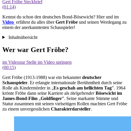
Gert Fröbe Steckbrief
(01:14)
Kennst du schon den deutschen Bond-Bösewicht? Hier und im
Video
erfährst du alles über
Gert Fröbe
und seinen Werdegang zu
einem der anerkanntesten Schauspieler!
Inhaltsübersicht
Wer war Gert Fröbe?
im Video
zur Stelle im Video springen
(00:15)
Gert Fröbe (1913-1988) war ein bekannter
deutscher
Schauspieler
. Er erlangte internationale Berühmtheit durch seine
Rolle als Kindermörder in „
Es geschah am hell
ichten Tag
”. 1964
krönte Fröbe dann seine Karriere als
titelgebender
Bösewicht im
James-Bond-Film
„
Goldfinger
”. Seine markante Stimme und
Statur zusammen mit seinen vielseitigen Rollen machten Gert Fröbe
zu einem unvergesslichen
Charakterdarsteller
.