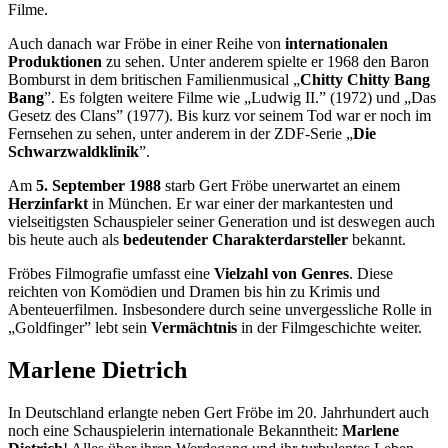
Filme.
Auch danach war Fröbe in einer Reihe von
internationalen
Produktionen
zu sehen. Unter anderem spielte er 1968 den Baron
Bomburst in dem britischen Familienmusical „
Chitty Chitty Bang
Bang
”. Es folgten weitere Filme wie „Ludwig II.” (1972) und „Das
Gesetz des Clans” (1977). Bis kurz vor seinem Tod war er noch im
Fernsehen zu sehen, unter anderem in der ZDF-Serie „
Die
Schwarzwaldklinik
”.
Am
5. September 1988
starb Gert Fröbe unerwartet an einem
Herzinfarkt
in München. Er war einer der markantesten und
vielseitigsten Schauspieler seiner Generation und ist deswegen auch
bis heute auch als
bedeutender
Charakterdarsteller
bekannt.
Fröbes Filmografie umfasst eine
Vielzahl von Genres
. Diese
reichten von Komödien und Dramen bis hin zu Krimis und
Abenteuerfilmen. Insbesondere durch seine unvergessliche Rolle in
„Goldfinger” lebt sein
Vermächtnis
in der Filmgeschichte weiter.
Marlene Dietrich
In Deutschland erlangte neben Gert Fröbe im 20. Jahrhundert auch
noch eine Schauspielerin internationale Bekanntheit:
Marlene