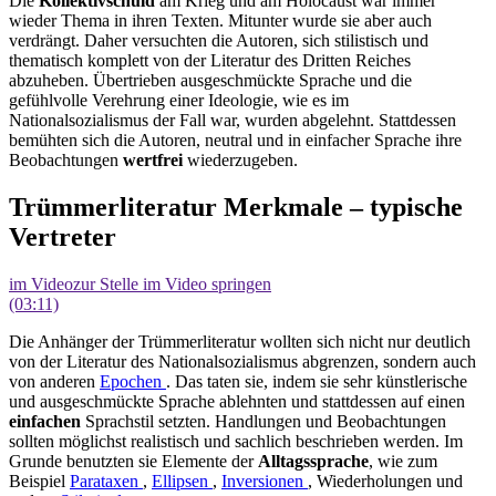
Die
Kollektivschuld
am Krieg und am Holocaust war immer
wieder Thema in ihren Texten. Mitunter wurde sie aber auch
verdrängt. Daher versuchten die Autoren, sich stilistisch und
thematisch komplett von der Literatur des Dritten Reiches
abzuheben. Übertrieben ausgeschmückte Sprache und die
gefühlvolle Verehrung einer Ideologie, wie es im
Nationalsozialismus der Fall war, wurden abgelehnt. Stattdessen
bemühten sich die Autoren, neutral und in einfacher Sprache ihre
Beobachtungen
wertfrei
wiederzugeben.
Trümmerliteratur Merkmale – typische
Vertreter
im Video
zur Stelle im Video springen
(03:11)
Die Anhänger der Trümmerliteratur wollten sich nicht nur deutlich
von der Literatur des Nationalsozialismus abgrenzen, sondern auch
von anderen
Epochen
. Das taten sie, indem sie sehr künstlerische
und ausgeschmückte Sprache ablehnten und stattdessen auf einen
einfachen
Sprachstil setzten. Handlungen und Beobachtungen
sollten möglichst realistisch und sachlich beschrieben werden. Im
Grunde benutzten sie Elemente der
Alltagssprache
, wie zum
Beispiel
Parataxen
,
Ellipsen
,
Inversionen
, Wiederholungen und