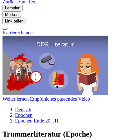
Zurück zum Text
Lernplan
Merken
Link teilen
Karrierechance
Weiter lernen
Empfohlenes passendes Video
Deutsch
Epochen
Epochen Ende 20. JH
Trümmerliteratur (Epoche)