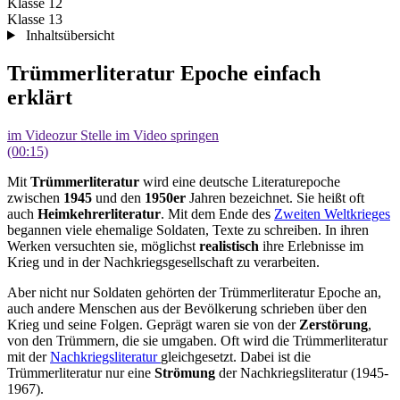
Klasse 12
Klasse 13
Inhaltsübersicht
Trümmerliteratur Epoche einfach
erklärt
im Video
zur Stelle im Video springen
(00:15)
Mit
Trümmerliteratur
wird eine deutsche Literaturepoche
zwischen
1945
und den
1950er
Jahren bezeichnet. Sie heißt oft
auch
Heimkehrerliteratur
. Mit dem Ende des
Zweiten Weltkrieges
begannen viele ehemalige Soldaten, Texte zu schreiben. In ihren
Werken versuchten sie, möglichst
realistisch
ihre Erlebnisse im
Krieg und in der Nachkriegsgesellschaft zu verarbeiten.
Aber nicht nur Soldaten gehörten der Trümmerliteratur Epoche an,
auch andere Menschen aus der Bevölkerung schrieben über den
Krieg und seine Folgen. Geprägt waren sie von der
Zerstörung
,
von den Trümmern, die sie umgaben. Oft wird die Trümmerliteratur
mit der
Nachkriegsliteratur
gleichgesetzt. Dabei ist die
Trümmerliteratur nur eine
Strömung
der Nachkriegsliteratur (1945-
1967).