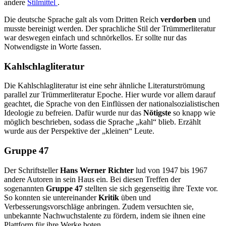
andere
Stilmittel
.
Die deutsche Sprache galt als vom Dritten Reich
verdorben
und
musste bereinigt werden. Der sprachliche Stil der Trümmerliteratur
war deswegen einfach und schnörkellos. Er sollte nur das
Notwendigste in Worte fassen.
Kahlschlagliteratur
Die Kahlschlagliteratur ist eine sehr ähnliche Literaturströmung
parallel zur Trümmerliteratur Epoche. Hier wurde vor allem darauf
geachtet, die Sprache von den Einflüssen der nationalsozialistischen
Ideologie zu befreien. Dafür wurde nur das
Nötigste
so knapp wie
möglich beschrieben, sodass die Sprache „kahl“ blieb. Erzählt
wurde aus der Perspektive der „kleinen“ Leute.
Gruppe 47
Der Schriftsteller
Hans Werner Richter
lud von 1947 bis 1967
andere Autoren in sein Haus ein. Bei diesen Treffen der
sogenannten
Gruppe 47
stellten sie sich gegenseitig ihre Texte vor.
So konnten sie untereinander
Kritik
üben und
Verbesserungsvorschläge anbringen. Zudem versuchten sie,
unbekannte Nachwuchstalente zu fördern, indem sie ihnen eine
Plattform für ihre Werke boten.