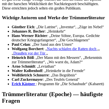
mit der harschen Wirklichkeit der Nachkriegszeit beschäftigten.
Diese erreichten jedoch selten ein großes Publikum.
Wichtige Autoren und Werke der Trümmerliteratur
Günther Eich
: „Die Latrine“, „Inventur“, „Züge im Nebel“
Johannes R. Becher
: „Heimkehr“
Hans Werner Richter
: „Deine Söhne, Europa. Gedichte
deutscher Kriegsgefangener“, „Die Geschlagenen“
Paul Celan
: „Der Sand aus den Urnen“
Wolfgang Borchert
: „
Nachts schlafen die Ratten doch
„,
„
Draußen vor der Tür
„
Heinrich Böll
: „Der Mann mit den Messern“, „Bekenntnis
zur Trümmerliteratur“, „Wo warst du, Adam?“
Arno Schmidt
: „Leviathan“
Walter Kolbenhoff
: „Heimkehr in die Fremde“
Wolfdietrich Schnurre
: „Das Begräbnis“
Carl Zuckermayer
: „Des Teufels General“
Erich Kästner
: Programm für „Die Schaubude“ (Kabarett)
Trümmerliteratur (Epoche) — häufigste
Fragen