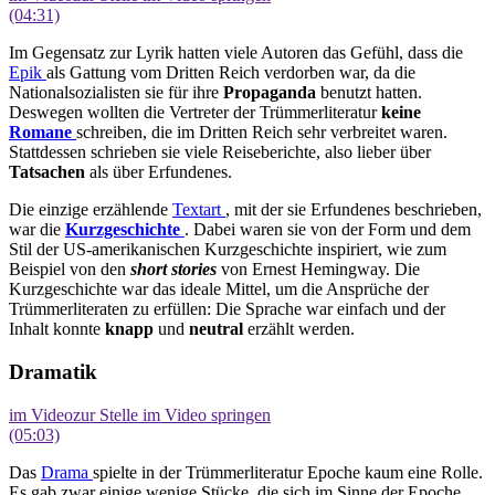
(04:31)
Im Gegensatz zur Lyrik hatten viele Autoren das Gefühl, dass die
Epik
als Gattung vom Dritten Reich verdorben war, da die
Nationalsozialisten sie für ihre
Propaganda
benutzt hatten.
Deswegen wollten die Vertreter der Trümmerliteratur
keine
Romane
schreiben, die im Dritten Reich sehr verbreitet waren.
Stattdessen schrieben sie viele Reiseberichte, also lieber über
Tatsachen
als über Erfundenes.
Die einzige erzählende
Textart
, mit der sie Erfundenes beschrieben,
war die
Kurzgeschichte
. Dabei waren sie von der Form und dem
Stil der US-amerikanischen Kurzgeschichte inspiriert, wie zum
Beispiel von den
s
hort stories
von Ernest Hemingway. Die
Kurzgeschichte war das ideale Mittel, um die Ansprüche der
Trümmerliteraten zu erfüllen: Die Sprache war einfach und der
Inhalt konnte
knapp
und
neutral
erzählt werden.
Dramatik
im Video
zur Stelle im Video springen
(05:03)
Das
Drama
spielte in der Trümmerliteratur Epoche kaum eine Rolle.
Es gab zwar einige wenige Stücke, die sich im Sinne der Epoche