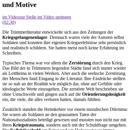
und Motive
im Video
zur Stelle im Video springen
(02:30)
Die Trümmerliteratur entwickelte sich aus den Zeitungen der
Kriegsgefangenenlager
. Demnach waren viele der Autoren selbst
Soldaten und konnten ihre eigenen Kriegserlebnisse sehr persönlich
und realistisch schildern. Sie hatten meist noch keine Erfahrung im
Schreiben.
Typisches Thema war vor allem die
Zerstörung
durch den Krieg.
Das Bild der in Trümmern liegenden Städte fand sich immer wieder
als Leitthema in vielen Werken. Aber auch die seelische Zerstörung
der Menschen fand Eingang in die Literatur. Ihre Eindrücke stellten
sie so nah an der Realität wie möglich dar, ohne auf Gefühle oder
ideologische Werte einzugehen. Die zerstörte Welt beschrieben sie
ohne Umschweife und gingen auch auf die
Orientierungslosigkeit
ein, die viele, die alles verloren hatten, damals fühlten.
Zusätzlich standen die Heimkehrer vor einem moralischen Dilemma:
Sie waren als Soldaten an den grausamen Taten der
Nationalsozialisten beteiligt gewesen und mussten nun nicht nur mit
ihren
Kriegstraumata
, sondern auch mit der Schuldfrage umgehen.