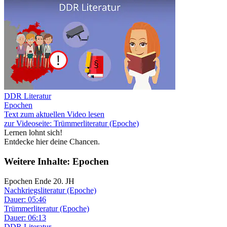
DDR Literatur
Epochen
Text zum aktuellen Video lesen
zur Videoseite: Trümmerliteratur (Epoche)
Lernen lohnt sich!
Entdecke hier deine Chancen.
Weitere Inhalte: Epochen
Epochen Ende 20. JH
Nachkriegsliteratur (Epoche)
Dauer: 05:46
Trümmerliteratur (Epoche)
Dauer: 06:13
DDR Literatur