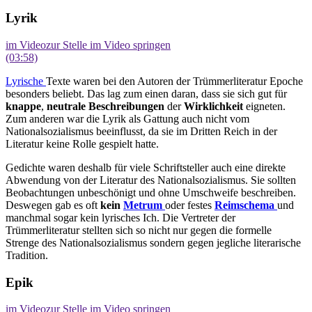
Lyrik
im Video
zur Stelle im Video springen
(03:58)
Lyrische
Texte waren bei den Autoren der Trümmerliteratur Epoche
besonders beliebt. Das lag zum einen daran, dass sie sich gut für
knappe
,
neutrale
Beschreibungen
der
Wirklichkeit
eigneten.
Zum anderen war die Lyrik als Gattung auch nicht vom
Nationalsozialismus beeinflusst, da sie im Dritten Reich in der
Literatur keine Rolle gespielt hatte.
Gedichte waren deshalb für viele Schriftsteller auch eine direkte
Abwendung von der Literatur des Nationalsozialismus. Sie sollten
Beobachtungen unbeschönigt und ohne Umschweife beschreiben.
Deswegen gab es oft
kein
Metrum
oder festes
Reimschema
und
manchmal sogar kein lyrisches Ich. Die Vertreter der
Trümmerliteratur stellten sich so nicht nur gegen die formelle
Strenge des Nationalsozialismus sondern gegen jegliche literarische
Tradition.
Epik
im Video
zur Stelle im Video springen