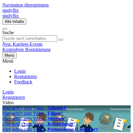
Navigation überspringen
studyflix
studyflix
Alle Inhalte
Suche
Neu: Karriere-Events
Kostenfreie Registrierung
Menü
Menü
Login
Registrieren
Feedback
Login
Registrieren
Video
Hier geht's zum Video „
Stilmittel
“
Hier geht's zum Video „
Ellipse
“
Hier geht's zum Video „
Metrum
“
Hier geht's zum Video „
Reimschema
“
Hier geht's zum Video „
Postmoderne (Literatur)
“