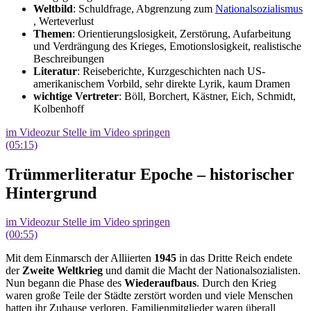
Weltbild
: Schuldfrage, Abgrenzung zum
Nationalsozialismus
, Werteverlust
Themen
: Orientierungslosigkeit, Zerstörung, Aufarbeitung
und Verdrängung des Krieges, Emotionslosigkeit, realistische
Beschreibungen
Literatur
: Reiseberichte, Kurzgeschichten nach US-
amerikanischem Vorbild, sehr direkte Lyrik, kaum Dramen
wichtige
Vertreter
: Böll, Borchert, Kästner, Eich, Schmidt,
Kolbenhoff
im Video
zur Stelle im Video springen
(05:15)
Trümmerliteratur Epoche – historischer
Hintergrund
im Video
zur Stelle im Video springen
(00:55)
Mit dem Einmarsch der Alliierten
1945
in das Dritte Reich endete
der
Zweite Weltkrieg
und damit die Macht der Nationalsozialisten.
Nun begann die Phase des
Wiederaufbaus
. Durch den Krieg
waren große Teile der Städte zerstört worden und viele Menschen
hatten ihr Zuhause verloren. Familienmitglieder waren überall