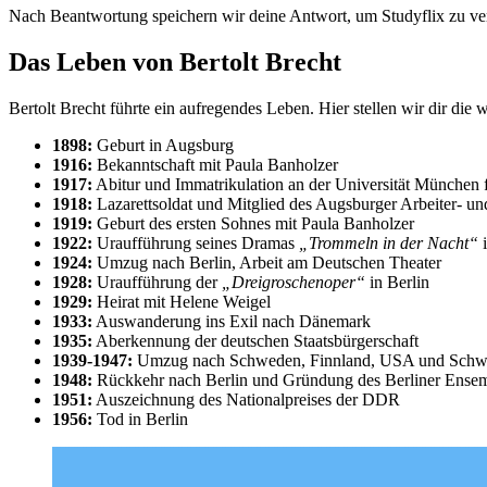
Nach Beantwortung speichern wir deine Antwort, um Studyflix zu ver
Das Leben von Bertolt Brecht
Bertolt Brecht führte ein aufregendes Leben. Hier stellen wir dir die 
1898:
Geburt in Augsburg
1916:
Bekanntschaft mit Paula Banholzer
1917:
Abitur und Immatrikulation an der Universität München 
1918:
Lazarettsoldat und Mitglied des Augsburger Arbeiter- un
1919:
Geburt des ersten Sohnes mit Paula Banholzer
1922:
Uraufführung seines Dramas
„Trommeln in der Nacht“
i
1924:
Umzug nach Berlin, Arbeit am Deutschen Theater
1928:
Uraufführung der
„Dreigroschenoper“
in Berlin
1929:
Heirat mit Helene Weigel
1933:
Auswanderung ins Exil nach Dänemark
1935:
Aberkennung der deutschen Staatsbürgerschaft
1939-1947:
Umzug nach Schweden, Finnland, USA und Schw
1948:
Rückkehr nach Berlin und Gründung des Berliner Ense
1951:
Auszeichnung des Nationalpreises der DDR
1956:
Tod in Berlin