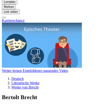
Lernplan
Merken
Link teilen
Karrierechance
Weiter lernen
Empfohlenes passendes Video
Deutsch
Literarische Werke
Werke von Brecht
Bertolt Brecht