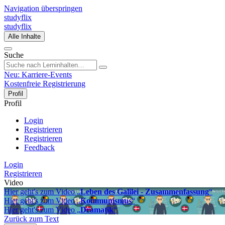
Navigation überspringen
studyflix
studyflix
Alle Inhalte
Suche
Neu: Karriere-Events
Kostenfreie Registrierung
Profil
Profil
Login
Registrieren
Registrieren
Feedback
Login
Registrieren
Video
Hier geht's zum Video „
Leben des Galilei - Zusammenfassung
“
Hier geht's zum Video „
Kommunismus
“
Hier geht's zum Video „
Dramatik
“
Zurück zum Text