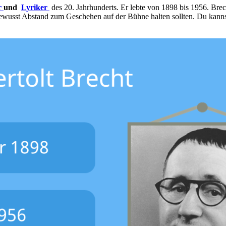
r
und
Lyriker
des 20. Jahrhunderts. Er lebte von 1898 bis 1956.
Brec
bewusst Abstand zum Geschehen auf der Bühne halten sollten. Du kanns