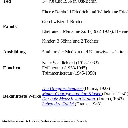
Tod
14. August 1956 in Ost-Berlin
Eltern: Berthold Friedrich und Wilhelmine Frie
Geschwister: 1 Bruder
Familie
Ehefrauen: Marianne Zoff (1922-1927), Helen
Kinder: 3 Söhne und 2 Töchter
Ausbildung
Studium der Medizin und Naturwissenschaften 
Neue Sachlichkeit (1918-1933)
Epochen
Exilliteratur (1933-1945)
Trümmerliteratur (1945-1950)
Die Dreigroschenoper
(Drama, 1928)
Mutter Courage und ihre Kinder
(Drama, 1941
Bekannteste Werke
Der gute Mensch von Sezuan
(Drama, 1943)
Leben des Galilei
(Drama, 1943)
Studyflix vernetzt: Hier ein Video aus einem anderen Bereich