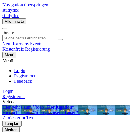
Navigation überspringen
studyflix
studyflix
Alle Inhalte
Suche
Neu: Karriere-Events
Kostenfreie Registrierung
Menü
Menü
Login
Registrieren
Feedback
Login
Registrieren
Video
Hier geht's zum Video „
Konjugation
“
Hier geht's zum Video „
Looser / Loser?
“
Zurück zum Text
Lernplan
Merken