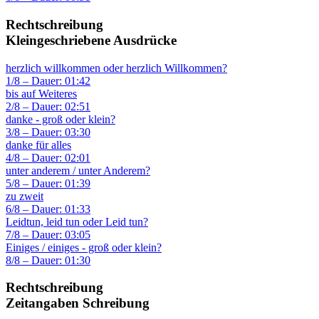
Rechtschreibung
Kleingeschriebene Ausdrücke
herzlich willkommen oder herzlich Willkommen?
1/8 – Dauer: 01:42
bis auf Weiteres
2/8 – Dauer: 02:51
danke - groß oder klein?
3/8 – Dauer: 03:30
danke für alles
4/8 – Dauer: 02:01
unter anderem / unter Anderem?
5/8 – Dauer: 01:39
zu zweit
6/8 – Dauer: 01:33
Leidtun, leid tun oder Leid tun?
7/8 – Dauer: 03:05
Einiges / einiges - groß oder klein?
8/8 – Dauer: 01:30
Rechtschreibung
Zeitangaben Schreibung