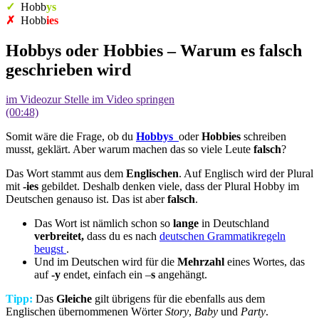
✓
Hobb
ys
✗
Hobb
ies
Hobbys oder Hobbies – Warum es falsch
geschrieben wird
im Video
zur Stelle im Video springen
(00:48)
Somit wäre die Frage, ob du
Hobbys
oder
Hobbies
schreiben
musst, geklärt. Aber warum machen das so viele Leute
falsch
?
Das Wort stammt aus dem
Englischen
. Auf Englisch wird der Plural
mit
-ies
gebildet. Deshalb denken viele, dass der Plural Hobby im
Deutschen genauso ist. Das ist aber
falsch
.
Das Wort ist nämlich schon so
lange
in Deutschland
verbreitet,
dass du es nach
deutschen Grammatikregeln
beugst
.
Und im Deutschen wird für die
Mehrzahl
eines Wortes, das
auf
-y
endet, einfach ein –
s
angehängt.
Tipp:
Das
Gleiche
gilt übrigens für die ebenfalls aus dem
Englischen übernommenen Wörter
Story
,
Baby
und
Party
.