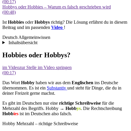
(00:17)
Hobbys oder Hobbies – Warum es falsch geschrieben wird
(00:48)
Ist
Hobbies
oder
Hobbys
richtig? Die Lösung erfährst du in diesem
Beitrag und im passenden
Video
!
Deutsch Allgemeinwissen
Inhaltsübersicht
Hobbies oder Hobbys?
im Video
zur Stelle im Video springen
(00:17)
Das Wort
Hobby
haben wir aus dem
Englischen
ins Deutsche
übernommen. Es ist
ein
Substantiv
und steht für Dinge, die du in
deiner Freizeit gerne machst.
Es gibt im Deutschen nur eine
richtige Schreibweise
für die
Mehrzahl des Begriffs. Hobby →
Hobb
ys
. Die Rechtschreibung
Hobb
ies
ist
im Deutschen also falsch.
Hobby Mehrzahl – richtige Schreibweise